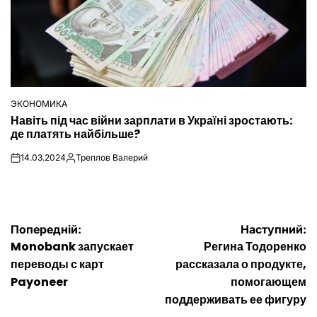
ЭКОНОМИКА
ОПУБЛІКУВАТИ
Навіть під час війни зарплати в Україні зростають:
У
де платять найбільше?
14.03.2024
Треплов Валерий
on
Опубліковано
Навігація
Попередній:
Наступний:
Monobank запускает
Регина Тодоренко
записів
переводы с карт
рассказала о продукте,
Payoneer
помогающем
поддерживать ее фигуру