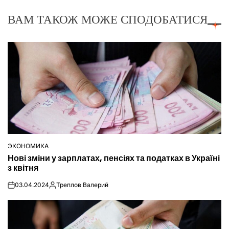
ВАМ ТАКОЖ МОЖЕ СПОДОБАТИСЯ
ЭКОНОМИКА
ОПУБЛІКУВАТИ
Нові зміни у зарплатах, пенсіях та податках в Україні
У
з квітня
03.04.2024
Треплов Валерий
on
Опубліковано