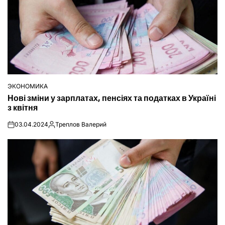
ЭКОНОМИКА
ОПУБЛІКУВАТИ
Нові зміни у зарплатах, пенсіях та податках в Україні
У
з квітня
03.04.2024
Треплов Валерий
on
Опубліковано