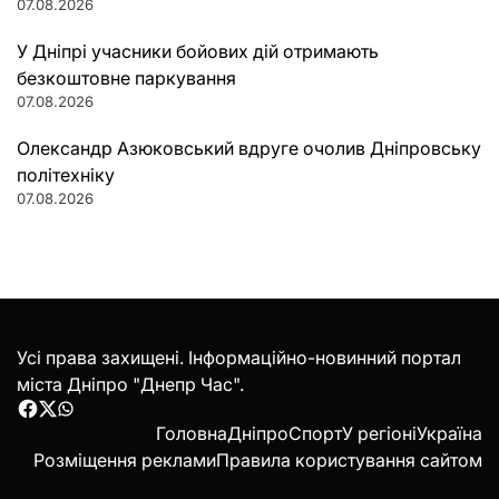
07.08.2026
У Дніпрі учасники бойових дій отримають
безкоштовне паркування
07.08.2026
Олександр Азюковський вдруге очолив Дніпровську
політехніку
07.08.2026
Усі права захищені. Інформаційно-новинний портал
міста Дніпро "Днепр Час".
Facebook
Twitter
WhatsApp
Головна
Дніпро
Спорт
У регіоні
Україна
Розміщення реклами
Правила користування сайтом