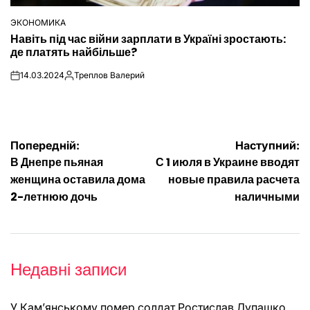
ЭКОНОМИКА
ОПУБЛІКУВАТИ
Навіть під час війни зарплати в Україні зростають:
У
де платять найбільше?
14.03.2024
Треплов Валерий
on
Опубліковано
Навігація
Попередній:
Наступний:
В Днепре пьяная
С 1 июля в Украине вводят
записів
женщина оставила дома
новые правила расчета
2-летнюю дочь
наличными
Недавні записи
У Кам’янському помер солдат Ростислав Лупашко