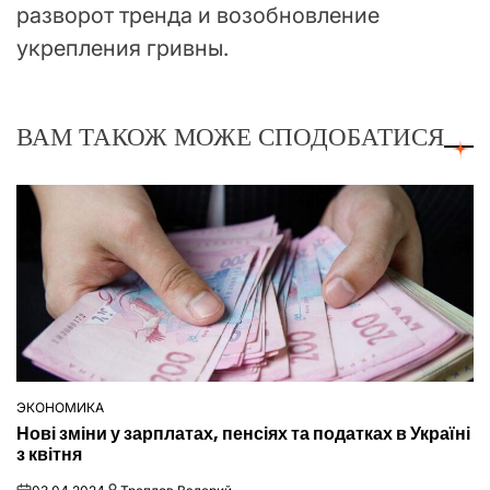
разворот тренда и возобновление
укрепления гривны.
ВАМ ТАКОЖ МОЖЕ СПОДОБАТИСЯ
ЭКОНОМИКА
ОПУБЛІКУВАТИ
Нові зміни у зарплатах, пенсіях та податках в Україні
У
з квітня