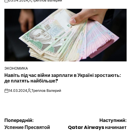
03.04.2024
Треплов Валерий
on
Опубліковано
ЭКОНОМИКА
ОПУБЛІКУВАТИ
Навіть під час війни зарплати в Україні зростають:
У
де платять найбільше?
14.03.2024
Треплов Валерий
on
Опубліковано
Навігація
Попередній:
Наступний:
Успение Пресвятой
Qatar Airways начинает