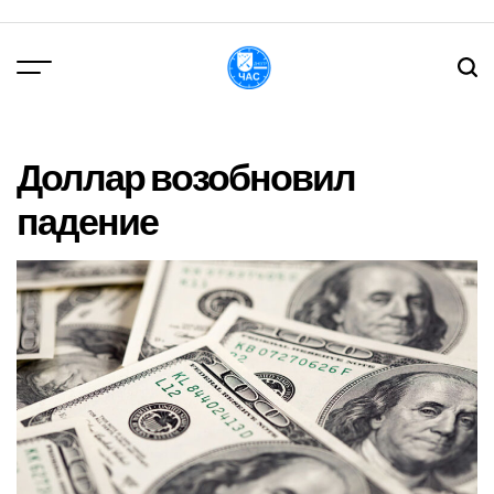
Перейти
до
вмісту
DPChas
Доллар возобновил
падение