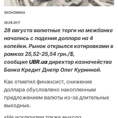
ЭКОНОМИКА
ОПУБЛІКУВАТИ
У
28.08.2017
28 августа валютные торги на межбанке
начались с падения доллара на 4
копейки. Рынок открылся котировками в
рамках 25,52-25,54 грн./$,
сообщил
UBR.ua
директор казначейства
Банка Кредит Днепр Олег Куринной.
Как отметил финансист, снижение
доллара обусловлено накопленным
предложением валюты из-за длительных
выходных.
«
Не исключаем также выхода