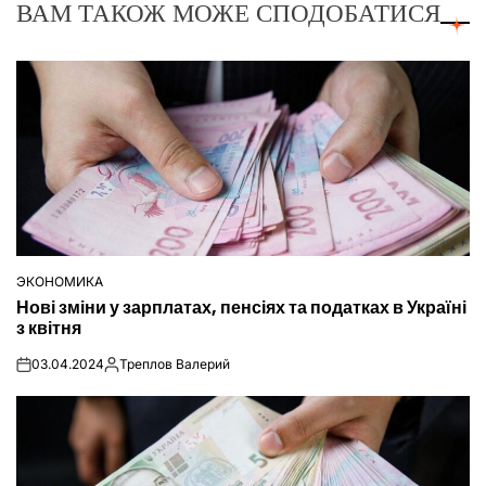
ВАМ ТАКОЖ МОЖЕ СПОДОБАТИСЯ
ЭКОНОМИКА
ОПУБЛІКУВАТИ
Нові зміни у зарплатах, пенсіях та податках в Україні
У
з квітня
03.04.2024
Треплов Валерий
on
Опубліковано