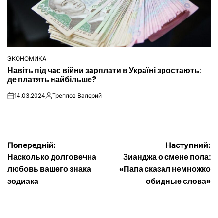
ЭКОНОМИКА
ОПУБЛІКУВАТИ
Навіть під час війни зарплати в Україні зростають:
У
де платять найбільше?
14.03.2024
Треплов Валерий
on
Опубліковано
Навігація
Попередній:
Наступний:
Насколько долговечна
Зианджа о смене пола:
записів
любовь вашего знака
«Папа сказал немножко
зодиака
обидные слова»