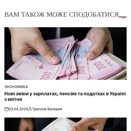
ВАМ ТАКОЖ МОЖЕ СПОДОБАТИСЯ
ЭКОНОМИКА
ОПУБЛІКУВАТИ
Нові зміни у зарплатах, пенсіях та податках в Україні
У
з квітня
03.04.2024
Треплов Валерий
on
Опубліковано