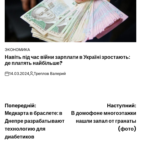
ЭКОНОМИКА
ОПУБЛІКУВАТИ
Навіть під час війни зарплати в Україні зростають:
У
де платять найбільше?
14.03.2024
Треплов Валерий
on
Опубліковано
Навігація
Попередній:
Наступний:
Медкарта в браслете: в
В домофоне многоэтажки
записів
Днепре разрабатывают
нашли запал от гранаты
технологию для
(фото)
диабетиков