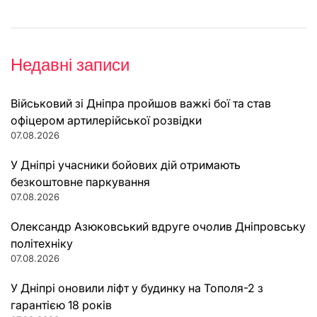
Недавні записи
Військовий зі Дніпра пройшов важкі бої та став
офіцером артилерійської розвідки
07.08.2026
У Дніпрі учасники бойових дій отримають
безкоштовне паркування
07.08.2026
Олександр Азюковський вдруге очолив Дніпровську
політехніку
07.08.2026
У Дніпрі оновили ліфт у будинку на Тополя-2 з
гарантією 18 років