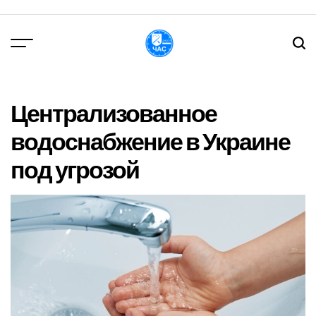
Перейти
до
вмісту
DPChas
Централизованное
водоснабжение в Украине
под угрозой