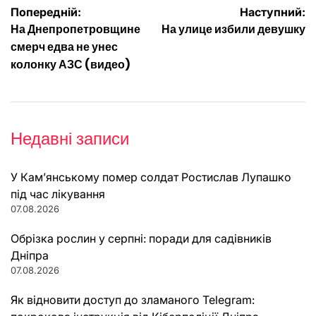
Навігація
Попередній:
Наступний:
На Днепропетровщине
На улице избили девушку
записів
смерч едва не унес
колонку АЗС (видео)
Недавні записи
У Кам’янському помер солдат Ростислав Лупашко
під час лікування
07.08.2026
Обрізка рослин у серпні: поради для садівників
Дніпра
07.08.2026
Як відновити доступ до зламаного Telegram: