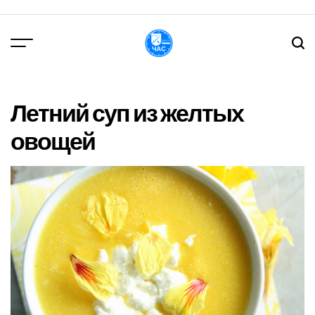
Перейти
до
вмісту
DPChas
Летний суп из желтых
овощей