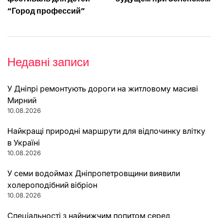
“Город профессий”
Недавні записи
У Дніпрі ремонтують дороги на житловому масиві
Мирний
10.08.2026
Найкращі природні маршрути для відпочинку влітку
в Україні
10.08.2026
У семи водоймах Дніпропетровщини виявили
холероподібний вібріон
10.08.2026
Спеціальності з найнижчим попитом серед