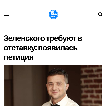
Перейти
до
вмісту
DPChas
Зеленского требуют в
отставку: появилась
петиция