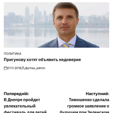
ПОЛИТИКА
ОПУБЛІКУВАТИ
Пригунову хотят объявить недоверие
У
01.11.2019
dpchas_admin
on
Опубліковано
Навігація
Попередній:
Наступний:
В Днепре пройдет
Тимошенко сделала
записів
увлекательный
громкое заявление о
фестиваль для детей
будущем при Зеленском