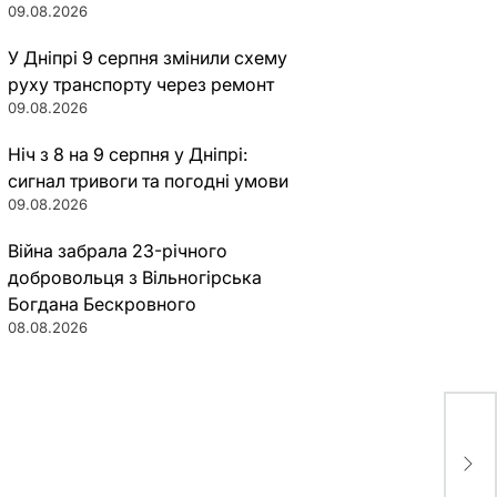
09.08.2026
У Дніпрі 9 серпня змінили схему
руху транспорту через ремонт
09.08.2026
Ніч з 8 на 9 серпня у Дніпрі:
сигнал тривоги та погодні умови
09.08.2026
Війна забрала 23-річного
добровольця з Вільногірська
Богдана Бескровного
08.08.2026
В с
сот
(фо