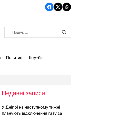
Facebook
Twitter
WhatsApp
Пошук:
а
Позитив
Шоу-біз
Недавні записи
У Дніпрі на наступному тижні
планують відключення газу за