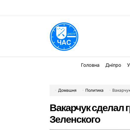
Перейти
до
вмісту
DPChas
Головна
Дніпро
У
Домашня
Политика
Вакарчук
Вакарчук сделал 
Зеленского