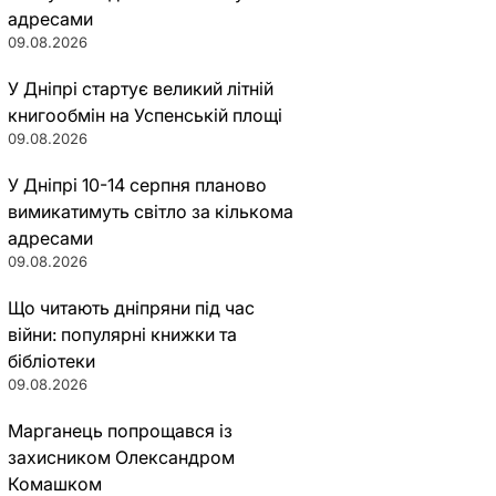
адресами
09.08.2026
У Дніпрі стартує великий літній
книгообмін на Успенській площі
09.08.2026
У Дніпрі 10-14 серпня планово
вимикатимуть світло за кількома
адресами
09.08.2026
Що читають дніпряни під час
війни: популярні книжки та
бібліотеки
09.08.2026
Марганець попрощався із
захисником Олександром
Комашком