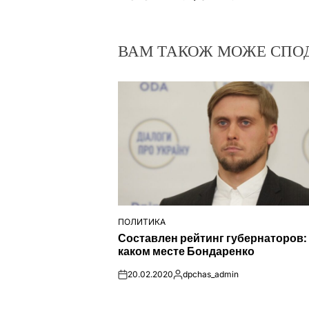
ВАМ ТАКОЖ МОЖЕ СПО
ПОЛИТИКА
ОПУБЛІКУВАТИ
Составлен рейтинг губернаторов:
У
каком месте Бондаренко
20.02.2020
dpchas_admin
on
Опубліковано