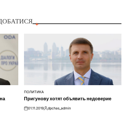
ДОБАТИСЯ
ПОЛИТИКА
ОПУБЛІКУВАТИ
 на
Пригунову хотят объявить недоверие
У
01.11.2019
dpchas_admin
on
Опубліковано