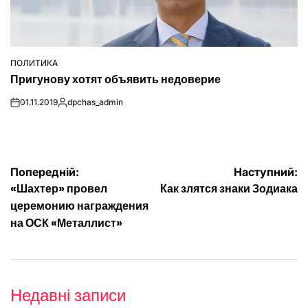
ПОЛИТИКА
ОПУБЛІКУВАТИ
Пригунову хотят объявить недоверие
У
01.11.2019
dpchas_admin
on
Опубліковано
Навігація
Попередній:
Наступний:
«Шахтер» провел
Как злятся знаки Зодиака
записів
церемонию награждения
на ОСК «Металлист»
Недавні записи