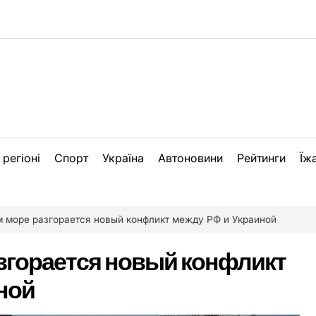
 регіоні
Спорт
Україна
Автоновини
Рейтинги
Їж
 море разгорается новый конфликт между РФ и Украиной
згорается новый конфликт
ной