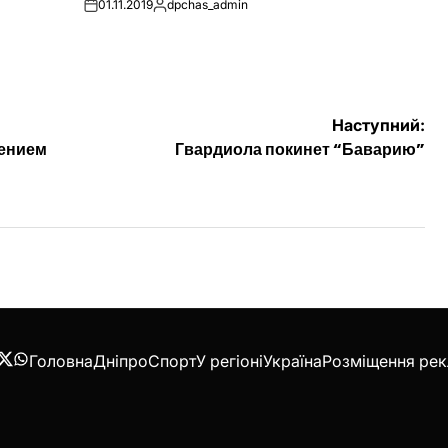
01.11.2019
dpchas_admin
on
Опубліковано
Наступний:
нением
Гвардиола покинет “Баварию”
Головна
Дніпро
Спорт
У регіоні
Україна
Розміщення ре
acebook
Twitter
WhatsApp