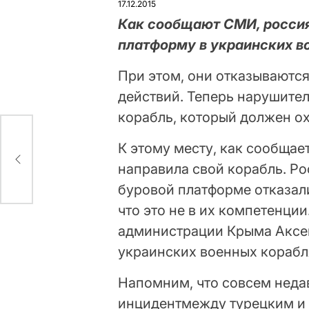
17.12.2015
Как сообщают СМИ, росси
платформу в украинских в
При этом, они отказываютс
действий. Теперь нарушител
корабль, который должен о
К этому месту, как сообщае
направила свой корабль. Р
буровой платформе отказали
что это не в их компетенции
администрации Крыма Аксено
украинских военных корабл
Напомним, что совсем неда
инцидентмежду турецким и