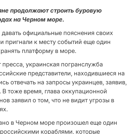
яне продолжают строить буровую
одах на Черном море.
я давать официальные пояснения своих
и пригнали к месту событий еще один
хранять платформу в море.
т пресса, украинская погранслужба
оссийские представители, находившиеся на
сь отвечать на запросы украинцев, заявив,
. В тоже время, глава оккупационной
в заявил о том, что не видит угрозы в
ях.
вно в Черном море произошел еще один
 российскими кораблями, которые