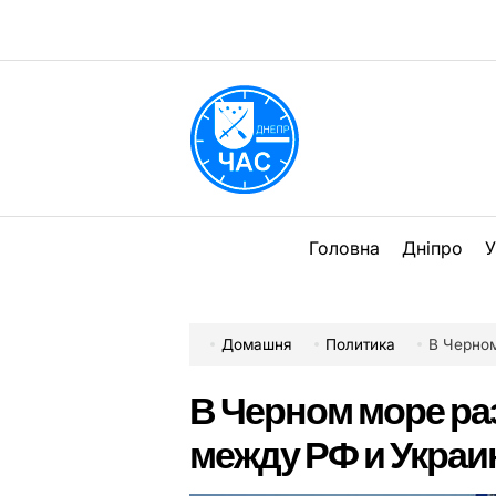
Перейти
до
вмісту
DPChas
Головна
Дніпро
У
Домашня
Политика
В Черном
В Черном море ра
между РФ и Украи