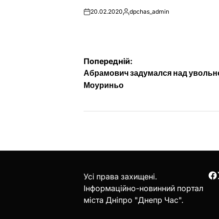
20.02.2020
dpchas_admin
on
Опубліковано
Навігація
Попередній:
Абрамович задумался над уволь
записів
Моуриньо
Усі права захищені.
F
Інформаційно-новинний портал
міста Дніпро "Днепр Час".