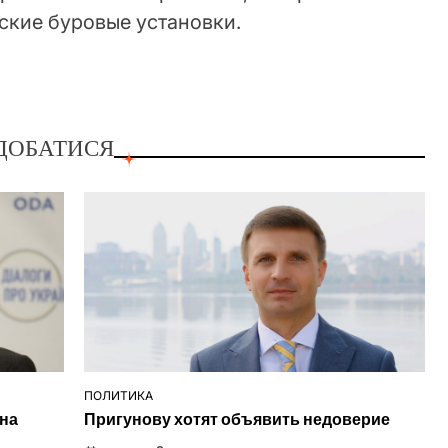
ские буровые установки.
ДОБАТИСЯ
ПОЛИТИКА
ОПУБЛІКУВАТИ
 на
Пригунову хотят объявить недоверие
У