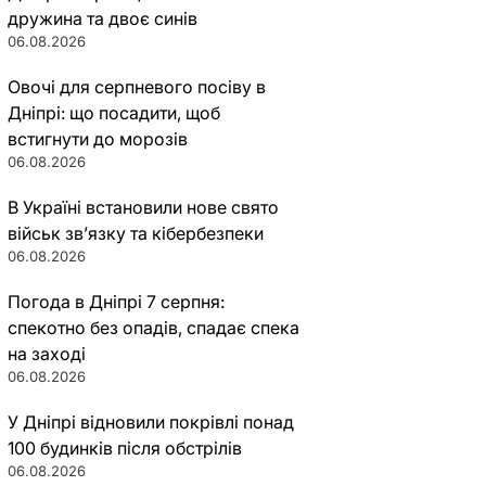
дружина та двоє синів
06.08.2026
Овочі для серпневого посіву в
Дніпрі: що посадити, щоб
встигнути до морозів
06.08.2026
В Україні встановили нове свято
військ зв’язку та кібербезпеки
06.08.2026
Погода в Дніпрі 7 серпня:
спекотно без опадів, спадає спека
на заході
06.08.2026
У Дніпрі відновили покрівлі понад
100 будинків після обстрілів
06.08.2026