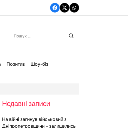
Facebook
Twitter
WhatsApp
Пошук:
а
Позитив
Шоу-біз
Недавні записи
На війні загинув військовий з
Дніпропетровщини – залишились