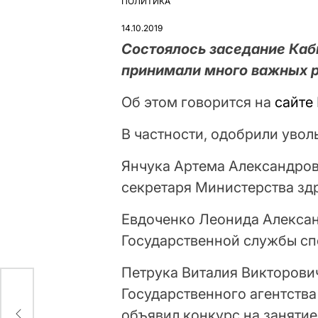
ПОЛИТИКА
ОПУБЛІКУВАТИ
У
14.10.2019
Состоялось
заседание
Каб
принимали
много
важных
Об этом говорится на
сайте
В частности, одобрили увол
Янчука Артема Александров
секретаря Министерства зд
Евдоченко Леонида Алексан
Государственной службы сп
Петрука Виталия Викторови
Государственного агентств
ые
объявил конкурс на заняти