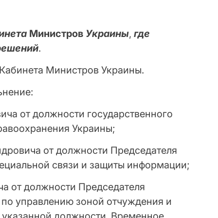
инета
Министров
Украины
,
где
решений
.
Кабинета Министров Украины.
ьнение:
ича от должности государственного
равоохранения Украины;
дровича от должности Председателя
ециальной связи и защиты информации;
ча от должности Председателя
а по управлению зоной отчуждения и
е указанной должности. Временное