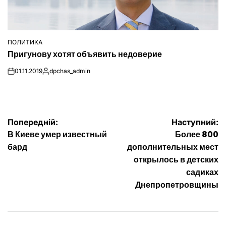
ПОЛИТИКА
ОПУБЛІКУВАТИ
Пригунову хотят объявить недоверие
У
01.11.2019
dpchas_admin
on
Опубліковано
Навігація
Попередній:
Наступний:
В Киеве умер известный
Более 800
записів
бард
дополнительных мест
открылось в детских
садиках
Днепропетровщины