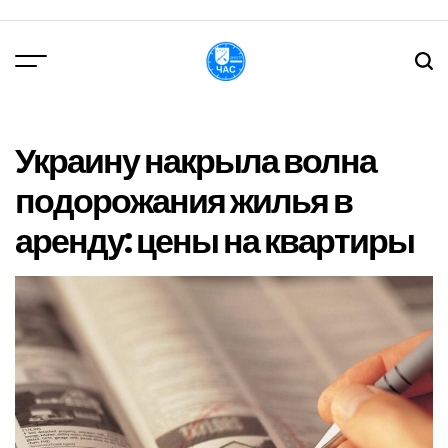
Перейти
до
вмісту
DPChas
Украину накрыла волна
подорожания жилья в
аренду: цены на квартиры