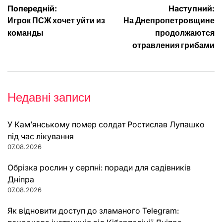
Навігація
Попередній:
Наступний:
Игрок ПСЖ хочет уйти из
На Днепропетровщине
записів
команды
продолжаются
отравления грибами
Недавні записи
У Кам’янському помер солдат Ростислав Лупашко
під час лікування
07.08.2026
Обрізка рослин у серпні: поради для садівників
Дніпра
07.08.2026
Як відновити доступ до зламаного Telegram: