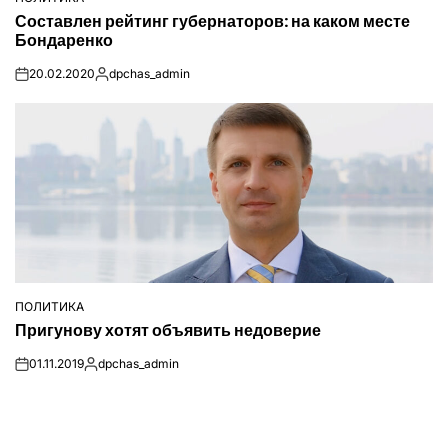
ОПУБЛІКУВАТИ
Составлен рейтинг губернаторов: на каком месте
У
Бондаренко
20.02.2020
dpchas_admin
on
Опубліковано
ПОЛИТИКА
ОПУБЛІКУВАТИ
Пригунову хотят объявить недоверие
У
01.11.2019
dpchas_admin
on
Опубліковано