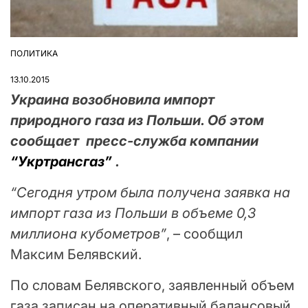
ПОЛИТИКА
ОПУБЛІКУВАТИ
У
13.10.2015
Украина возобновила импорт
природного газа из Польши. Об этом
сообщает пресс-служба компании
“Укртрансгаз”
.
“Сегодня утром была получена заявка на
импорт газа из Польши в объеме 0,3
миллиона кубометров”
, – сообщил
Максим Белявский.
По словам Белявского, заявленный объем
газа записан на оперативный балансовый