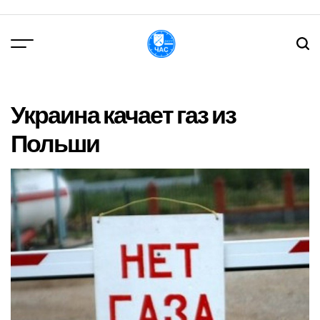
Перейти
до
вмісту
DPChas
Украина качает газ из
Польши