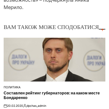
возможность» – подчеркнула Яника
Мерило.
ВАМ ТАКОЖ МОЖЕ СПОДОБАТИСЯ
ПОЛИТИКА
ОПУБЛІКУВАТИ
Составлен рейтинг губернаторов: на каком месте
У
Бондаренко
20.02.2020
dpchas_admin
on
Опубліковано