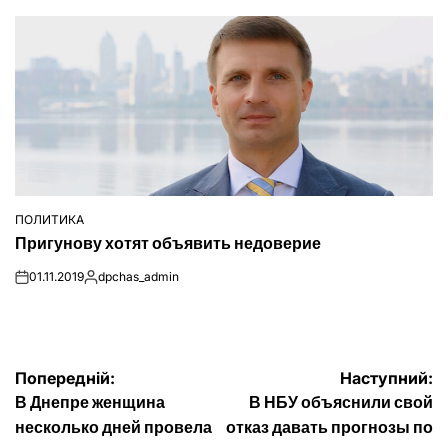
ПОЛИТИКА
ОПУБЛІКУВАТИ
Пригунову хотят объявить недоверие
У
01.11.2019
dpchas_admin
on
Опубліковано
Навігація
Попередній:
Наступний:
В Днепре женщина
В НБУ объяснили свой
записів
несколько дней провела
отказ давать прогнозы по