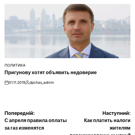
ПОЛИТИКА
ОПУБЛІКУВАТИ
Пригунову хотят объявить недоверие
У
01.11.2019
dpchas_admin
on
Опубліковано
Навігація
Попередній:
Наступний:
С апреля правила оплаты
Как платить налоги
записів
за газ изменятся
жителям