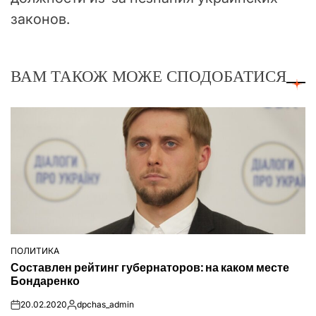
законов.
ВАМ ТАКОЖ МОЖЕ СПОДОБАТИСЯ
ПОЛИТИКА
ОПУБЛІКУВАТИ
Составлен рейтинг губернаторов: на каком месте
У
Бондаренко
20.02.2020
dpchas_admin
on
Опубліковано