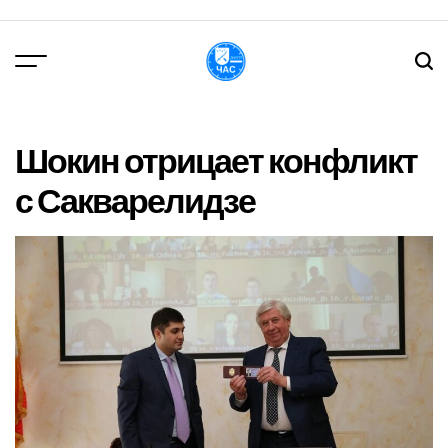
Перейти
до
вмісту
DPChas
Шокин отрицает конфликт
с Сакварелидзе