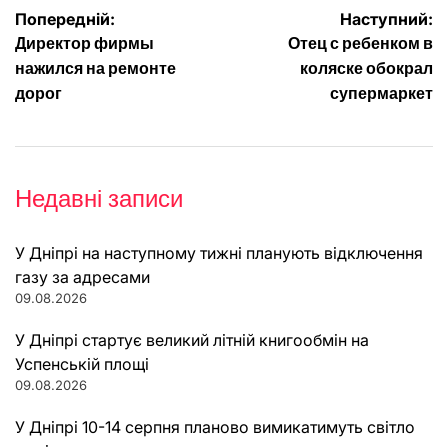
Навігація
Попередній:
Наступний:
Директор фирмы
Отец с ребенком в
записів
нажился на ремонте
коляске обокрал
дорог
супермаркет
Недавні записи
У Дніпрі на наступному тижні планують відключення
газу за адресами
09.08.2026
У Дніпрі стартує великий літній книгообмін на
Успенській площі
09.08.2026
У Дніпрі 10-14 серпня планово вимикатимуть світло