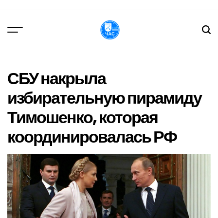
Перейти
до
вмісту
DPChas
СБУ накрыла
избирательную пирамиду
Тимошенко, которая
координировалась РФ