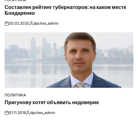
ОПУБЛІКУВАТИ
Составлен рейтинг губернаторов: на каком месте
У
Бондаренко
20.02.2020
dpchas_admin
on
Опубліковано
ПОЛИТИКА
ОПУБЛІКУВАТИ
Пригунову хотят объявить недоверие
У
01.11.2019
dpchas_admin
on
Опубліковано