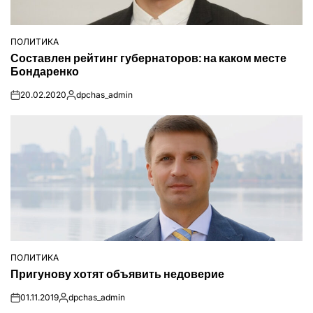
ПОЛИТИКА
ОПУБЛІКУВАТИ
Составлен рейтинг губернаторов: на каком месте
У
Бондаренко
20.02.2020
dpchas_admin
on
Опубліковано
ПОЛИТИКА
ОПУБЛІКУВАТИ
Пригунову хотят объявить недоверие
У
01.11.2019
dpchas_admin
on
Опубліковано