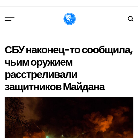
Перейти
до
вмісту
DPChas
СБУ наконец-то сообщила,
чьим оружием
расстреливали
защитников Майдана