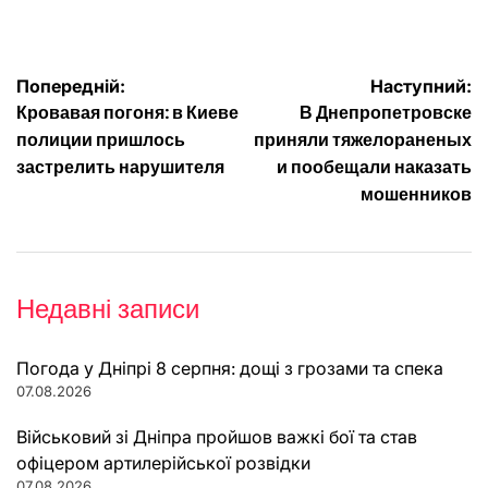
Навігація
Попередній:
Наступний:
Кровавая погоня: в Киеве
В Днепропетровске
записів
полиции пришлось
приняли тяжелораненых
застрелить нарушителя
и пообещали наказать
мошенников
Недавні записи
Погода у Дніпрі 8 серпня: дощі з грозами та спека
07.08.2026
Військовий зі Дніпра пройшов важкі бої та став
офіцером артилерійської розвідки
07.08.2026