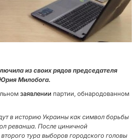
ючила из своих рядов председателя
 Юрия Милобога.
альном
заявлении
партии, обнародованном
дут в историю Украины как символ борьбы
вол реванша. После циничной
 второго тура выборов городского головы