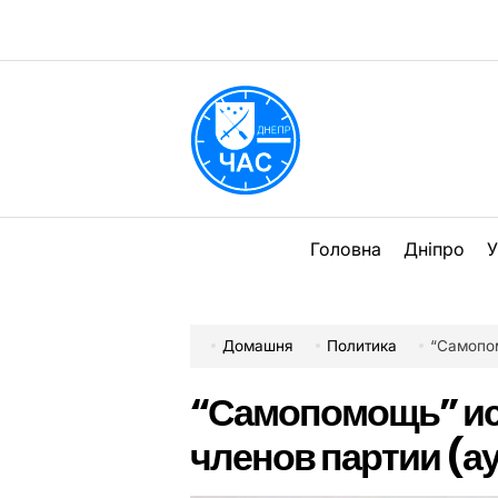
Перейти
до
вмісту
DPChas
Головна
Дніпро
У
Домашня
Политика
“Самопом
“Самопомощь” ис
членов партии (а