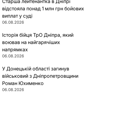
Старша лейтенантка в Дніпрі
відстояла понад 1 млн грн бойових
виплат у суді
06.08.2026
Історія бійця ТрО Дніпра, який
воював на найгарячіших
напрямках
06.08.2026
У Донецькій області загинув
військовий з Дніпропетровщини
Роман Юхименко
06.08.2026