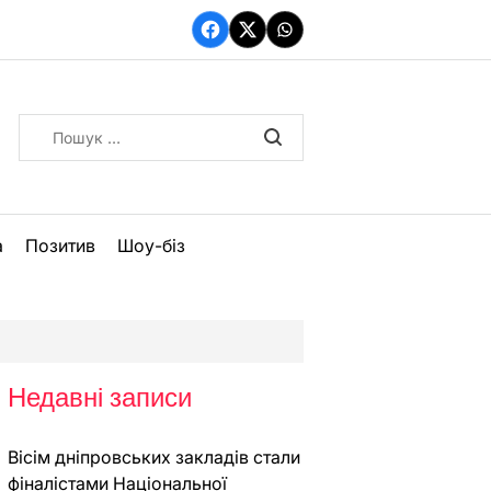
Facebook
Twitter
WhatsApp
Пошук:
а
Позитив
Шоу-біз
Недавні записи
Вісім дніпровських закладів стали
фіналістами Національної