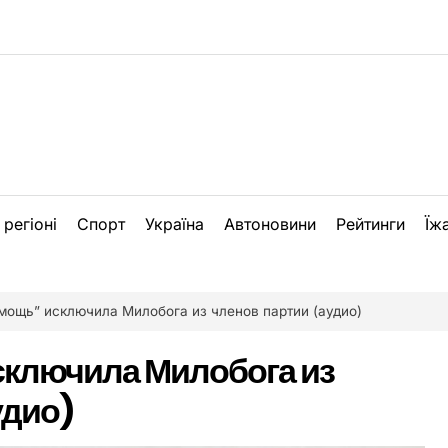
 регіоні
Спорт
Україна
Автоновини
Рейтинги
Їж
ощь” исключила Милобога из членов партии (аудио)
ключила Милобога из
удио)