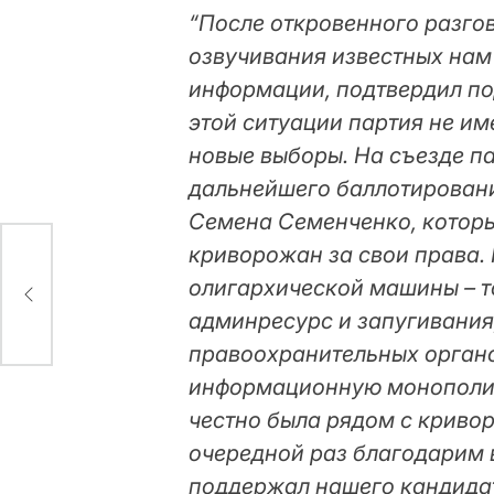
“После откровенного разго
озвучивания известных нам 
информации, подтвердил под
этой ситуации партия не им
новые выборы. На съезде па
дальнейшего баллотирован
Семена Семенченко, которы
криворожан за свои права.
олигархической машины – т
админресурс и запугивани
правоохранительных орган
информационную монополи
честно была рядом с криво
очередной раз благодарим в
поддержал нашего кандидата