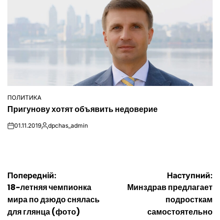
ПОЛИТИКА
ОПУБЛІКУВАТИ
Пригунову хотят объявить недоверие
У
01.11.2019
dpchas_admin
on
Опубліковано
Навігація
Попередній:
Наступний:
18-летняя чемпионка
Минздрав предлагает
записів
мира по дзюдо снялась
подросткам
для глянца (фото)
самостоятельно