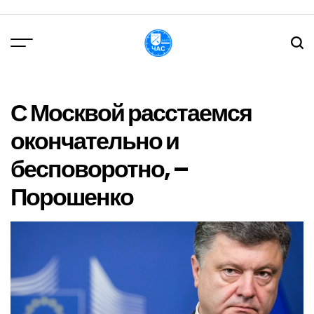
Перейти
до
вмісту
DPChas
С Москвой расстаемся
окончательно и
бесповоротно, –
Порошенко