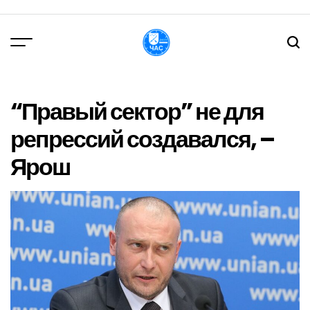
Перейти
до
вмісту
DPChas
“Правый сектор” не для
репрессий создавался, –
Ярош