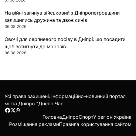
На війні загинув військовий з Дніпропетровщини –
залишились дружина та двоє синів
06.08.2026
Овочі для серпневого посіву в Дніпрі: що посадити,
щоб встигнути до морозів
06.08.2026
Усі права захищені. Інформаційно-новинний портал
міста Дніпро "Днепр Час".
Facebook
Twitter
WhatsApp
Головна
Дніпро
Спорт
У регіоні
Україна
Розміщення реклами
Правила користування сайтом