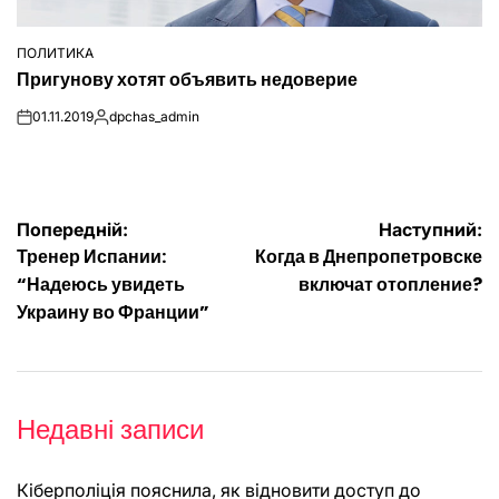
ПОЛИТИКА
ОПУБЛІКУВАТИ
Пригунову хотят объявить недоверие
У
01.11.2019
dpchas_admin
on
Опубліковано
Навігація
Попередній:
Наступний:
Тренер Испании:
Когда в Днепропетровске
записів
“Надеюсь увидеть
включат отопление?
Украину во Франции”
Недавні записи
Кіберполіція пояснила, як відновити доступ до