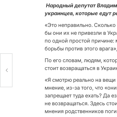
Народный депутат Владими
украинцев, которые едут р
«Это неправильно. Сколько 
бы они их не привезли в Укр
по одной простой причине: 
борьбы против этого врага
По его словам, людям, котор
стоит возвращаться в Украи
)
«Я смотрю реально на вещи 
мнение, из-за того, что «он
запрещает туда ехать? Да е
не возвращаться. Здесь сто
мнения родственников поги