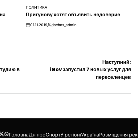
ПОЛИТИКА
ОПУБЛІКУВАТИ
 на
Пригунову хотят объявить недоверие
У
01.11.2019
dpchas_admin
on
Опубліковано
Наступний:
тудию в
iGov запустил 7 новых услуг для
переселенцев
Головна
Дніпро
Спорт
У регіоні
Україна
Розміщення ре
acebook
Twitter
WhatsApp