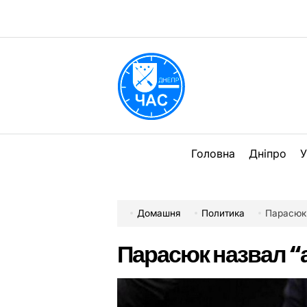
Перейти
до
вмісту
DPChas
Головна
Дніпро
У
Домашня
Политика
Парасюк 
Парасюк назвал “