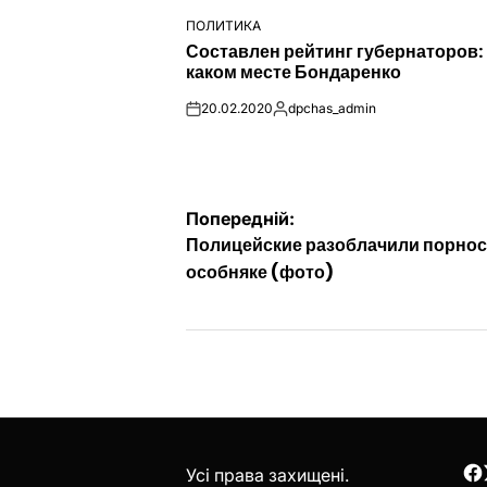
ПОЛИТИКА
ОПУБЛІКУВАТИ
Составлен рейтинг губернаторов:
У
каком месте Бондаренко
20.02.2020
dpchas_admin
on
Опубліковано
Навігація
Попередній:
Полицейские разоблачили порнос
записів
особняке (фото)
Усі права захищені.
F