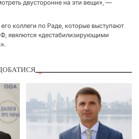
отреть двусторонне на эти вещи», —
 его коллеги по Раде, которые выступают
РФ, явялются «дестабилизирующими
».
ДОБАТИСЯ