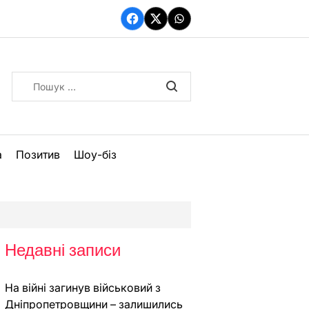
Facebook
Twitter
WhatsApp
Пошук:
а
Позитив
Шоу-біз
Недавні записи
На війні загинув військовий з
Дніпропетровщини – залишились