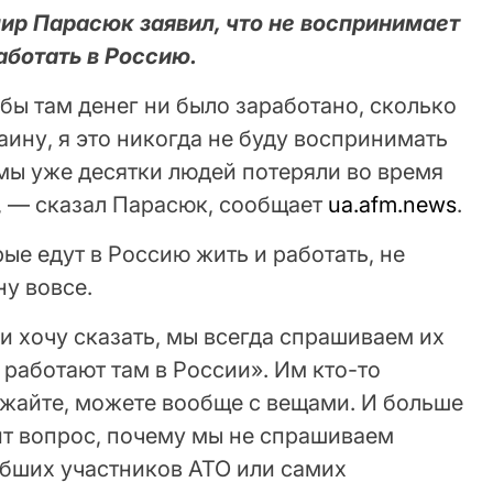
р Парасюк заявил, что не воспринимает
аботать в Россию.
бы там денег ни было заработано, сколько
аину, я это никогда не буду воспринимать
мы уже десятки людей потеряли во время
», — сказал Парасюк, сообщает
ua.afm.news
.
ые едут в Россию жить и работать, не
ну вовсе.
и хочу сказать, мы всегда спрашиваем их
и работают там в России». Им кто-то
зжайте, можете вообще с вещами. И больше
ит вопрос, почему мы не спрашиваем
бших участников АТО или самих