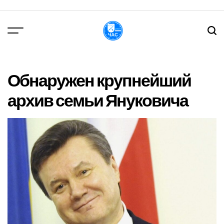
Перейти
до
вмісту
DPChas
Обнаружен крупнейший
архив семьи Януковича