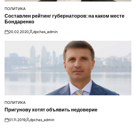
ПОЛИТИКА
ОПУБЛІКУВАТИ
Составлен рейтинг губернаторов: на каком месте
У
Бондаренко
20.02.2020
dpchas_admin
on
Опубліковано
ПОЛИТИКА
ОПУБЛІКУВАТИ
Пригунову хотят объявить недоверие
У
01.11.2019
dpchas_admin
on
Опубліковано