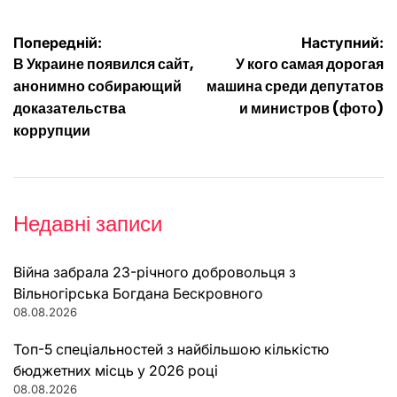
Навігація
Попередній:
Наступний:
В Украине появился сайт,
У кого самая дорогая
записів
анонимно собирающий
машина среди депутатов
доказательства
и министров (фото)
коррупции
Недавні записи
Війна забрала 23-річного добровольця з
Вільногірська Богдана Бескровного
08.08.2026
Топ-5 спеціальностей з найбільшою кількістю
бюджетних місць у 2026 році
08.08.2026