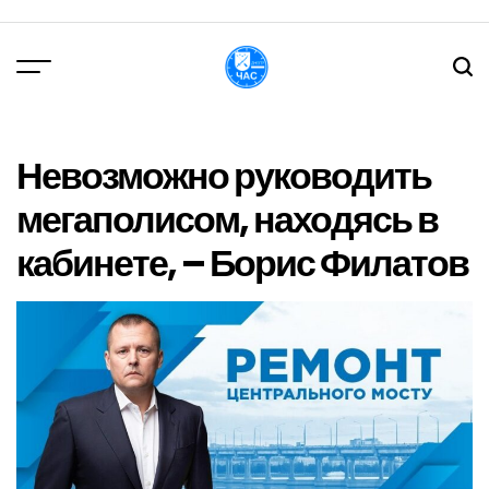
Перейти
до
вмісту
DPChas
Невозможно руководить
мегаполисом, находясь в
кабинете, – Борис Филатов