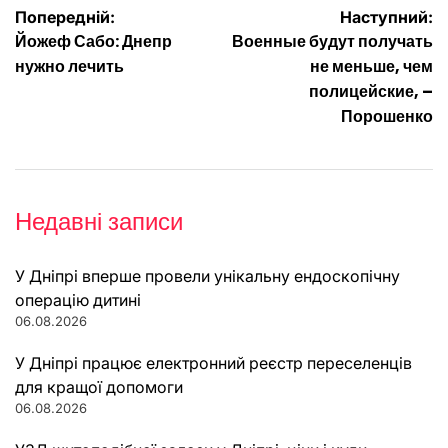
Навігація
Попередній:
Наступний:
Йожеф Сабо: Днепр
Военные будут получать
записів
нужно лечить
не меньше, чем
полицейские, –
Порошенко
Недавні записи
У Дніпрі вперше провели унікальну ендоскопічну
операцію дитині
06.08.2026
У Дніпрі працює електронний реєстр переселенців
для кращої допомоги
06.08.2026