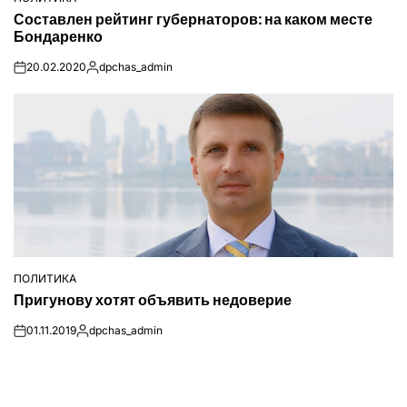
ОПУБЛІКУВАТИ
Составлен рейтинг губернаторов: на каком месте
У
Бондаренко
20.02.2020
dpchas_admin
on
Опубліковано
ПОЛИТИКА
ОПУБЛІКУВАТИ
Пригунову хотят объявить недоверие
У
01.11.2019
dpchas_admin
on
Опубліковано