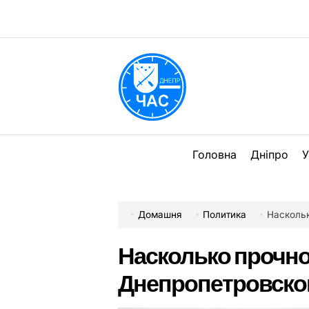
Перейти
до
вмісту
DPChas
Головна
Дніпро
У
Домашня
Политика
Наскольк
Насколько прочно
Днепропетровско