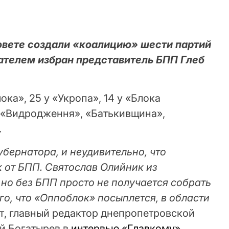
вете создали «коалицию» шести партий
ателем избран представитель БПП Глеб
ока», 25 у «Укропа», 14 у «Блока
 «Видродження», «Батькивщина»,
.
убернатора, и неудивительно, что
 от БПП. Святослав Олийник из
но без БПП просто не получается собрать
ого, что «Оппоблок» посыплется, в области
ерт, главный редактор днепропетровской
й Богатырев в
интервью «Главкому»