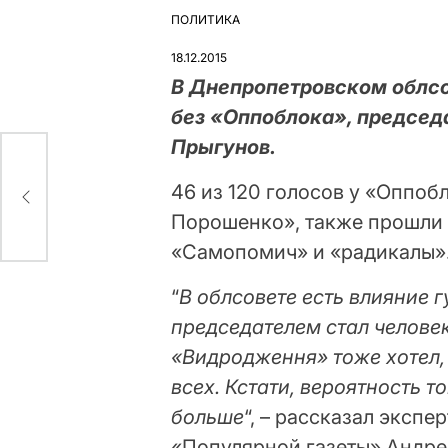
ПОЛИТИКА
ОПУБЛІКУВАТИ
У
18.12.2015
В Днепропетровском облсо
без «Оппоблока», председ
Прыгунов.
46 из 120 голосов у «Оппобл
Порошенко», также прошли
«Самопомич» и «радикалы»
“
В облсовете есть влияние г
председателем стал человек
«Видродження» тоже хотел, 
всех. Кстати, вероятность т
больше
“, – рассказал эксп
«Популярной газеты» Андре