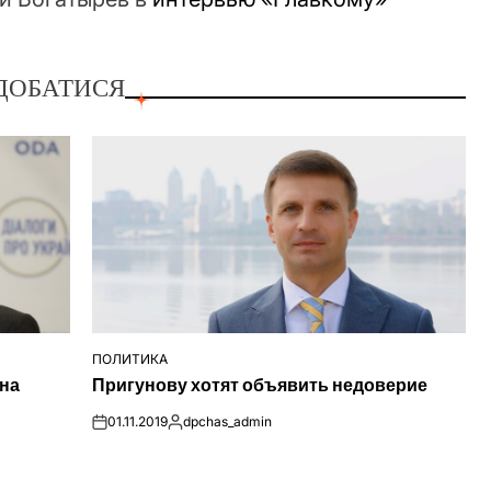
ДОБАТИСЯ
ПОЛИТИКА
ОПУБЛІКУВАТИ
 на
Пригунову хотят объявить недоверие
У
01.11.2019
dpchas_admin
on
Опубліковано