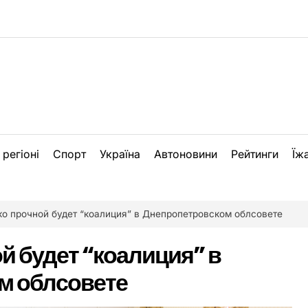
 регіоні
Спорт
Україна
Автоновини
Рейтинги
Їж
о прочной будет “коалиция” в Днепропетровском облсовете
й будет “коалиция” в
м облсовете