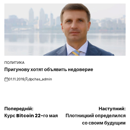
ПОЛИТИКА
ОПУБЛІКУВАТИ
Пригунову хотят объявить недоверие
У
01.11.2019
dpchas_admin
on
Опубліковано
Навігація
Попередній:
Наступний:
Курс Bitcoin 22-го мая
Плотницкий определился
записів
со своим будущим