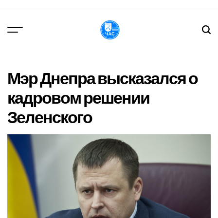
Перейти
до
вмісту
DPChas
Мэр Днепра высказался о
кадровом решении
Зеленского