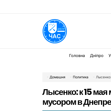
Перейти
до
вмісту
DPChas
Головна
Дніпро
У
Домашня
Политика
Лысенко:
Лысенко: к 15 ма
мусором в Днепр