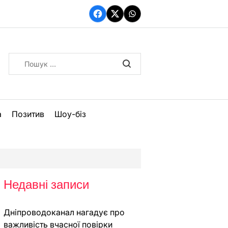
Facebook
Twitter
WhatsApp
Пошук:
а
Позитив
Шоу-біз
Недавні записи
Дніпроводоканал нагадує про
важливість вчасної повірки