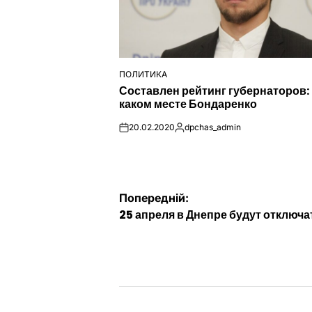
ПОЛИТИКА
ОПУБЛІКУВАТИ
Составлен рейтинг губернаторов:
У
каком месте Бондаренко
20.02.2020
dpchas_admin
on
Опубліковано
Навігація
Попередній:
25 апреля в Днепре будут отключа
записів