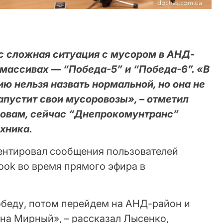
с сложная ситуация с мусором в АНД-
лмассивах — “Победа-5” и “Победа-6”. «В
ю нельзя назвать нормальной, но она не
запустит свои мусоровозы», – отметил
ловам, сейчас “Днепрокомунтранс”
хника.
ентировал сообщения пользователей
ook во время прямого эфира в
обеду, потом перейдем на АНД-район и
на Мирный», – рассказал Лысенко,