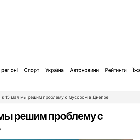
 регіоні
Спорт
Україна
Автоновини
Рейтинги
Їж
 к 15 мая мы решим проблему с мусором в Днепре
я мы решим проблему с
е