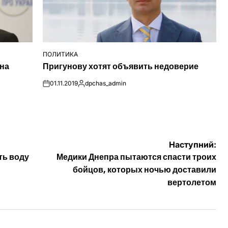
ПОЛИТИКА
ОПУБЛІКУВАТИ
 на
Пригунову хотят объявить недоверие
У
01.11.2019
dpchas_admin
on
Опубліковано
Наступний:
ть воду
Медики Днепра пытаются спасти троих
бойцов, которых ночью доставили
вертолетом