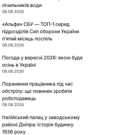
лічильників води
08.08.2026
«Альфа» СБУ — ТОП-1 серед
підрозділів Сил оборони України
п’ятий місяць поспіль
08.08.2026
Погода у вересні 2026: якою буде
осінь в Україні
08.08.2026
Поранення працівника під час
обстрілу: що повинен зробити
роботодавець
08.08.2026
Італійський палац у заводському
районі Дніпра: історія будинку
1936 року