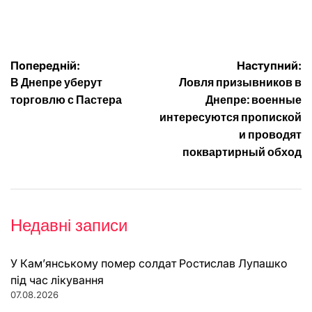
on
Опубліковано
Навігація
Попередній:
Наступний:
В Днепре уберут
Ловля призывников в
записів
торговлю с Пастера
Днепре: военные
интересуются пропиской
и проводят
поквартирный обход
Недавні записи
У Кам’янському помер солдат Ростислав Лупашко
під час лікування
07.08.2026