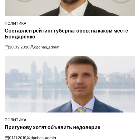
ПОЛИТИКА
ОПУБЛІКУВАТИ
Составлен рейтинг губернаторов: на каком месте
У
Бондаренко
20.02.2020
dpchas_admin
on
Опубліковано
ПОЛИТИКА
ОПУБЛІКУВАТИ
Пригунову хотят объявить недоверие
У
01.11.2019
dpchas_admin