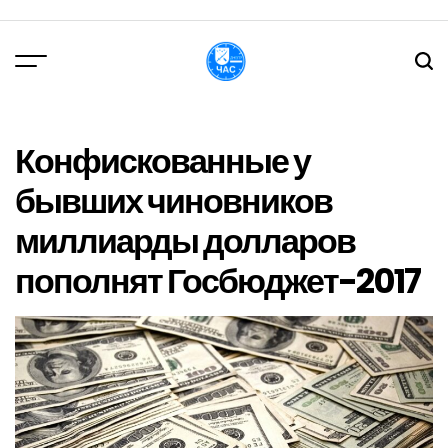
Перейти
до
вмісту
DPChas
Конфискованные у
бывших чиновников
миллиарды долларов
пополнят Госбюджет-2017