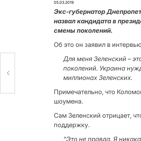
05.03.2019
Экс-губернатор Днепропет
назвал кандидата в прези
смены поколений.
Об это он заявил в интервь
Для меня Зеленский – эт
ла
поколений. Украина нужд
то)
миллионах Зеленских.
Примечательно, что Колом
шоумена.
Сам Зеленский отрицает, ч
поддержку.
“Это не правда. Я никака