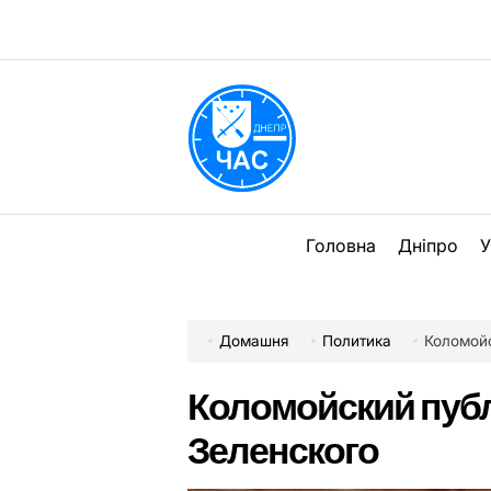
Перейти
до
вмісту
DPChas
Головна
Дніпро
У
Домашня
Политика
Коломой
Коломойский пуб
Зеленского