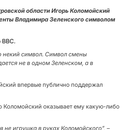
ровской области Игорь Коломойский
денты Владимира Зеленского символом
ю
ВВС.
о некий символ. Символ смены
ается не в одном Зеленском, а в
ойский впервые публично поддержал
то Коломойский оказывает ему какую-либо
я не игрушка в руках Коломойского”, –