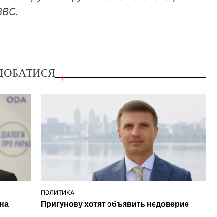
ВВС.
ДОБАТИСЯ
ПОЛИТИКА
ОПУБЛІКУВАТИ
 на
Пригунову хотят объявить недоверие
У