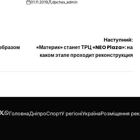
01.11.2019
dpchas_admin
on
Опубліковано
Наступний:
образом
«Материк» станет ТРЦ «NEO Plaza»: на
каком этапе проходит реконструкция
Головна
Дніпро
Спорт
У регіоні
Україна
Розміщення ре
acebook
Twitter
WhatsApp