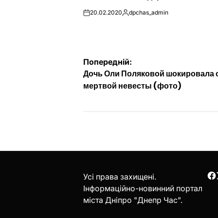
20.02.2020
dpchas_admin
on
Опубліковано
Навігація
Попередній:
Дочь Оли Поляковой шокировала 
записів
мертвой невесты (фото)
Усі права захищені.
F
Інформаційно-новинний портал
міста Дніпро "Днепр Час".