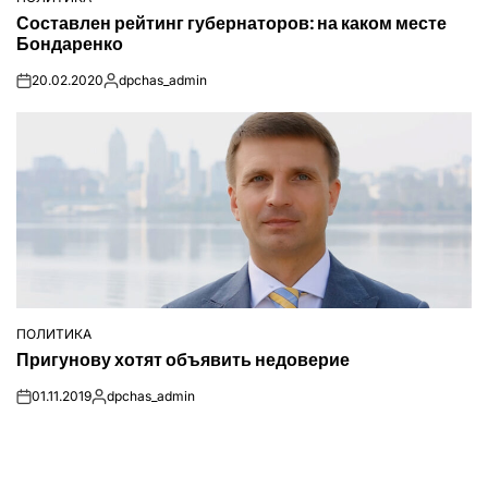
ОПУБЛІКУВАТИ
Составлен рейтинг губернаторов: на каком месте
У
Бондаренко
20.02.2020
dpchas_admin
on
Опубліковано
ПОЛИТИКА
ОПУБЛІКУВАТИ
Пригунову хотят объявить недоверие
У
01.11.2019
dpchas_admin
on
Опубліковано