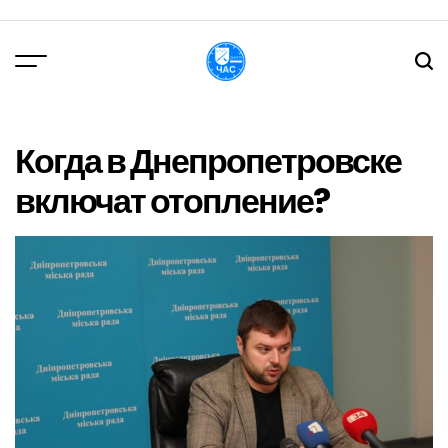
Перейти
до
вмісту
DPChas
Когда в Днепропетровске
включат отопление?