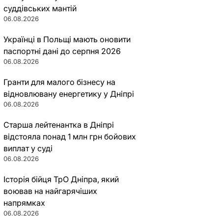
суддівських мантій
06.08.2026
Українці в Польщі мають оновити
паспортні дані до серпня 2026
06.08.2026
Гранти для малого бізнесу на
відновлювану енергетику у Дніпрі
06.08.2026
Старша лейтенантка в Дніпрі
відстояла понад 1 млн грн бойових
виплат у суді
06.08.2026
Історія бійця ТрО Дніпра, який
воював на найгарячіших
напрямках
06.08.2026