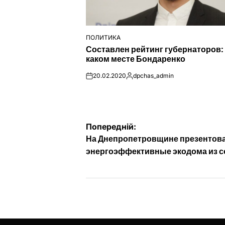
ПОЛИТИКА
ОПУБЛІКУВАТИ
Составлен рейтинг губернаторов:
У
каком месте Бондаренко
20.02.2020
dpchas_admin
on
Опубліковано
Навігація
Попередній:
На Днепропетровщине презентов
записів
энергоэффективные экодома из 