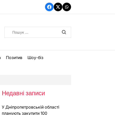
Facebook
Twitter
WhatsApp
Пошук:
а
Позитив
Шоу-біз
Недавні записи
У Дніпропетровській області
планують закупити 100