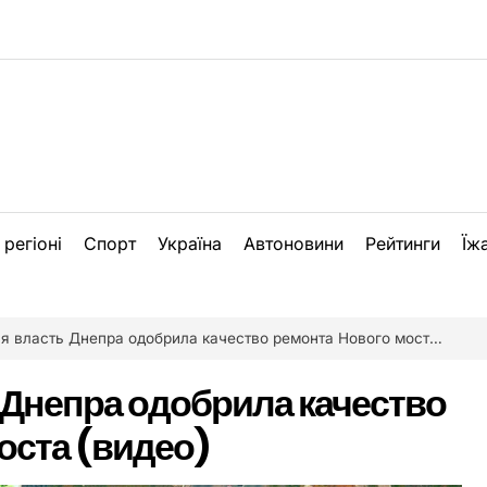
 регіоні
Спорт
Україна
Автоновини
Рейтинги
Їж
 власть Днепра одобрила качество ремонта Нового моста (видео)
 Днепра одобрила качество
оста (видео)