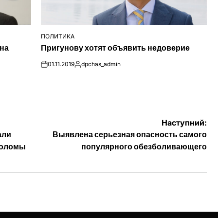
ПОЛИТИКА
ОПУБЛІКУВАТИ
 на
Пригунову хотят объявить недоверие
У
01.11.2019
dpchas_admin
on
Опубліковано
Наступний:
али
Выявлена серьезная опасность самого
соломы
популярного обезболивающего