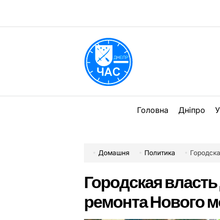
Перейти
до
вмісту
DPChas
Головна
Дніпро
У
Домашня
Политика
Городская
Городская власть
ремонта Нового м