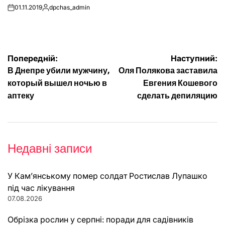
01.11.2019
dpchas_admin
on
Опубліковано
Навігація
Попередній:
Наступний:
В Днепре убили мужчину,
Оля Полякова заставила
записів
который вышел ночью в
Евгения Кошевого
аптеку
сделать депиляцию
Недавні записи
У Кам’янському помер солдат Ростислав Лупашко
під час лікування
07.08.2026
Обрізка рослин у серпні: поради для садівників