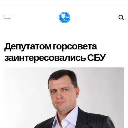
Перейти
до
вмісту
DPChas
Депутатом горсовета
заинтересовались СБУ