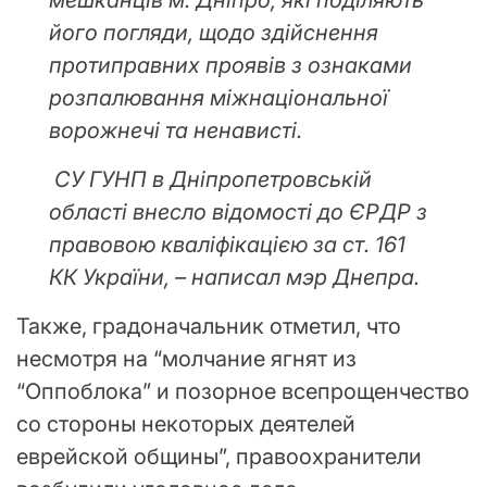
мешканців м. Дніпро, які поділяють
його погляди, щодо здійснення
протиправних проявів з ознаками
розпалювання міжнаціональної
ворожнечі та ненависті.
СУ ГУНП в Дніпропетровській
області внесло відомості до ЄРДР з
правовою кваліфікацією за ст. 161
КК України, – написал мэр Днепра.
Также, градоначальник отметил, что
несмотря на “молчание ягнят из
“Оппоблока” и позорное всепрощенчество
со стороны некоторых деятелей
еврейской общины”, правоохранители