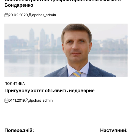
У
Бондаренко
20.02.2020
dpchas_admin
on
Опубліковано
ПОЛИТИКА
ОПУБЛІКУВАТИ
Пригунову хотят объявить недоверие
У
01.11.2019
dpchas_admin
on
Опубліковано
Попередній:
Наступний: