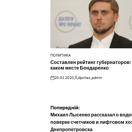
ПОЛИТИКА
ОПУБЛІКУВАТИ
Составлен рейтинг губернаторов:
У
каком месте Бондаренко
20.02.2020
dpchas_admin
on
Опубліковано
Навігація
Попередній:
Михаил Лысенко рассказал о водо
записів
поверке счетчиков и лифтовом хо
Днепропетровска