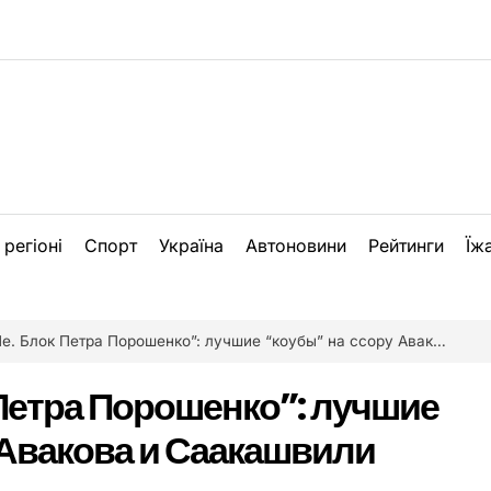
 регіоні
Спорт
Україна
Автоновини
Рейтинги
Їж
Блок Петра Порошенко”: лучшие “коубы” на ссору Авакова и Саакашвили [видео]
Петра Порошенко”: лучшие
 Авакова и Саакашвили