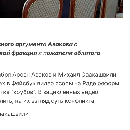
вного аргумента Авакова с
кой фракции и пожалели облитого
кабря Арсен Аваков и Михаил Саакашвили
ах в Фейсбук видео ссоры на Раде реформ,
ятка “коубов”. В зацикленных видео
ить, на их взгляд суть конфликта.
Саакашвили