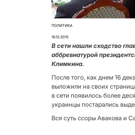
ПОЛИТИКА
ОПУБЛІКУВАТИ
У
16.12.2015
В сети нашли сходство гла
аббревиатурой президентс
Климкина.
После того, как днем 16 де
выложили на своих страниц
в сети появилось более дес
украинцы постарались выдел
Вся суть ссоры Авакова и 