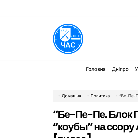
Перейти
до
вмісту
DPChas
Головна
Дніпро
У
Домашня
Политика
“Бе-Пе-Пе. 
“Бе-Пе-Пе. Блок 
“коубы” на ссору