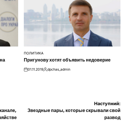
ПОЛИТИКА
ОПУБЛІКУВАТИ
 на
Пригунову хотят объявить недоверие
У
01.11.2019
dpchas_admin
on
Опубліковано
Наступний:
канале,
Звездные пары, которые скрывали свой
зяйстве
развод