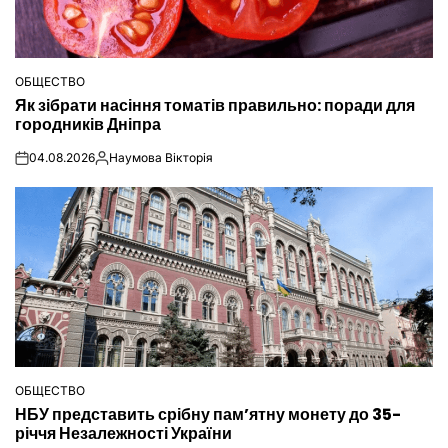
ОБЩЕСТВО
ОПУБЛІКУВАТИ
Як зібрати насіння томатів правильно: поради для
У
городників Дніпра
04.08.2026
Наумова Вікторія
on
Опубліковано
ОБЩЕСТВО
ОПУБЛІКУВАТИ
НБУ представить срібну пам’ятну монету до 35-
У
річчя Незалежності України