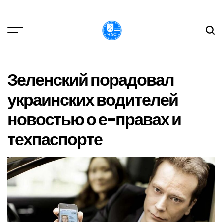
Перейти
до
вмісту
DPChas
Зеленский порадовал
украинских водителей
новостью о е-правах и
техпаспорте