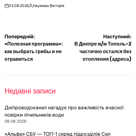
03.08.2026
Наумова Вікторія
on
Опубліковано
Навігація
Попередній:
Наступний:
«Полезная программа»:
В Днепре ж/м Тополь-2
записів
как выбрать грибы и не
частично остался без
отравиться
отопления (адреса)
Недавні записи
Дніпроводоканал нагадує про важливість вчасної
повірки лічильників води
08.08.2026
«Альфа» СБУ — ТОП-1 серед підрозділів Сил