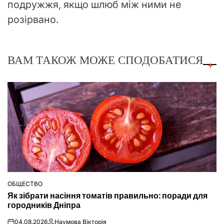
подружжя, якщо шлюб між ними не
розірвано.
ВАМ ТАКОЖ МОЖЕ СПОДОБАТИСЯ
ОБЩЕСТВО
ОПУБЛІКУВАТИ
Як зібрати насіння томатів правильно: поради для
У
городників Дніпра
04.08.2026
Наумова Вікторія