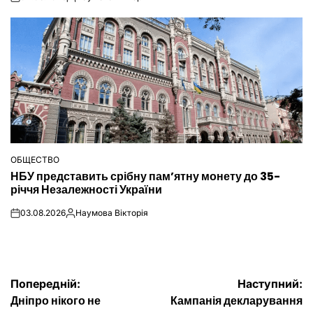
on
Опубліковано
ОБЩЕСТВО
ОПУБЛІКУВАТИ
НБУ представить срібну пам’ятну монету до 35-
У
річчя Незалежності України
03.08.2026
Наумова Вікторія
on
Опубліковано
Навігація
Попередній:
Наступний:
Дніпро нікого не
Кампанія декларування