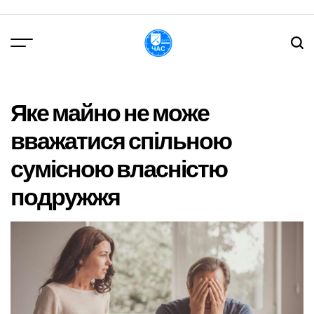
Перейти
до
вмісту
DPChas
Яке майно не може
вважатися спільною
сумісною власністю
подружжя