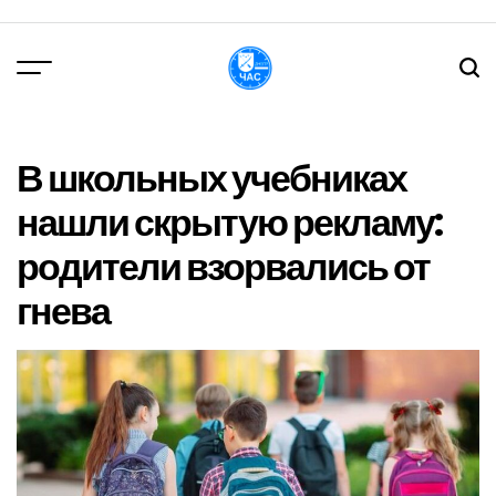
Перейти
до
вмісту
DPChas
В школьных учебниках
нашли скрытую рекламу:
родители взорвались от
гнева