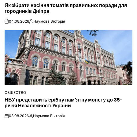
ОПУБЛІКУВАТИ
Як зібрати насіння томатів правильно: поради для
У
городників Дніпра
04.08.2026
Наумова Вікторія
on
Опубліковано
ОБЩЕСТВО
ОПУБЛІКУВАТИ
НБУ представить срібну пам’ятну монету до 35-
У
річчя Незалежності України
03.08.2026
Наумова Вікторія
on
Опубліковано