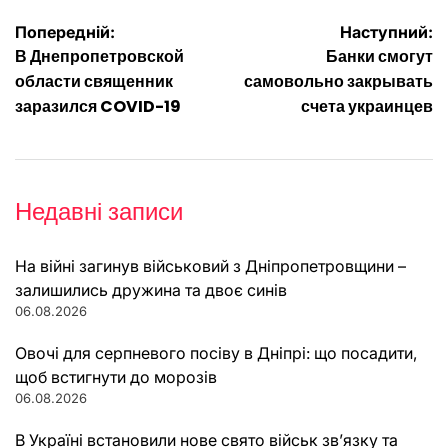
Навігація
Попередній:
Наступний:
В Днепропетровской
Банки смогут
записів
области священник
самовольно закрывать
заразился COVID-19
счета украинцев
Недавні записи
На війні загинув військовий з Дніпропетровщини –
залишились дружина та двоє синів
06.08.2026
Овочі для серпневого посіву в Дніпрі: що посадити,
щоб встигнути до морозів
06.08.2026
В Україні встановили нове свято військ зв’язку та