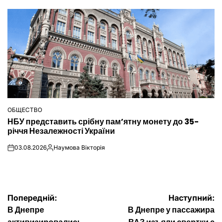
ОБЩЕСТВО
ОПУБЛІКУВАТИ
НБУ представить срібну пам’ятну монету до 35-
У
річчя Незалежності України
03.08.2026
Наумова Вікторія
on
Опубліковано
Навігація
Попередній:
Наступний:
В Днепре
В Днепре у пассажира