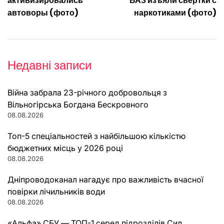
записів
активизировались
ВАЗ изъяли свертки с
автоворы (фото)
наркотиками (фото)
Недавні записи
Війна забрала 23-річного добровольця з
Вільногірська Богдана Бескровного
08.08.2026
Топ-5 спеціальностей з найбільшою кількістю
бюджетних місць у 2026 році
08.08.2026
Дніпроводоканал нагадує про важливість вчасної
повірки лічильників води
08.08.2026
«Альфа» СБУ — ТОП-1 серед підрозділів Сил