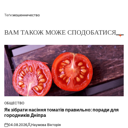
Теґи:
мошенничество
ВАМ ТАКОЖ МОЖЕ СПОДОБАТИСЯ
ОБЩЕСТВО
ОПУБЛІКУВАТИ
Як зібрати насіння томатів правильно: поради для
У
городників Дніпра
04.08.2026
Наумова Вікторія
on
Опубліковано