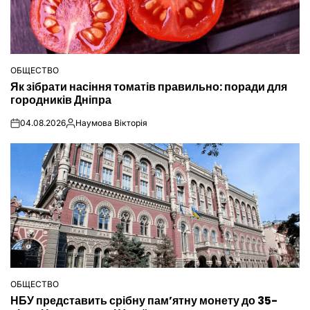
ОБЩЕСТВО
ОПУБЛІКУВАТИ
Як зібрати насіння томатів правильно: поради для
У
городників Дніпра
04.08.2026
Наумова Вікторія
on
Опубліковано
ОБЩЕСТВО
ОПУБЛІКУВАТИ
НБУ представить срібну пам’ятну монету до 35-
У