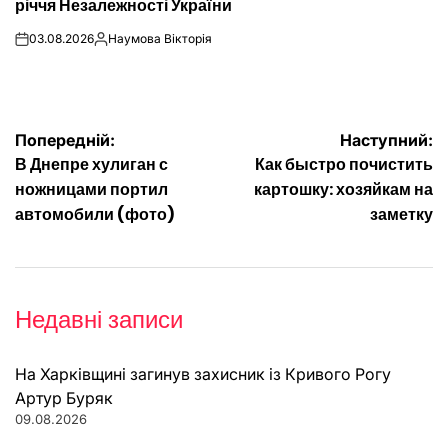
річчя Незалежності України
03.08.2026
Наумова Вікторія
on
Опубліковано
Навігація
Попередній:
Наступний:
В Днепре хулиган с
Как быстро почистить
записів
ножницами портил
картошку: хозяйкам на
автомобили (фото)
заметку
Недавні записи
На Харківщині загинув захисник із Кривого Рогу
Артур Буряк
09.08.2026