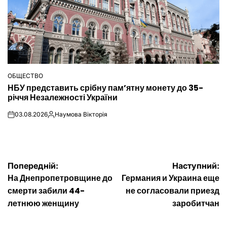
ОБЩЕСТВО
ОПУБЛІКУВАТИ
НБУ представить срібну пам’ятну монету до 35-
У
річчя Незалежності України
03.08.2026
Наумова Вікторія
on
Опубліковано
Навігація
Попередній:
Наступний:
На Днепропетровщине до
Германия и Украина еще
записів
смерти забили 44-
не согласовали приезд
летнюю женщину
заробитчан