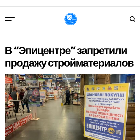
Перейти
до
вмісту
DPChas
В “Эпицентре” запретили
продажу стройматериалов