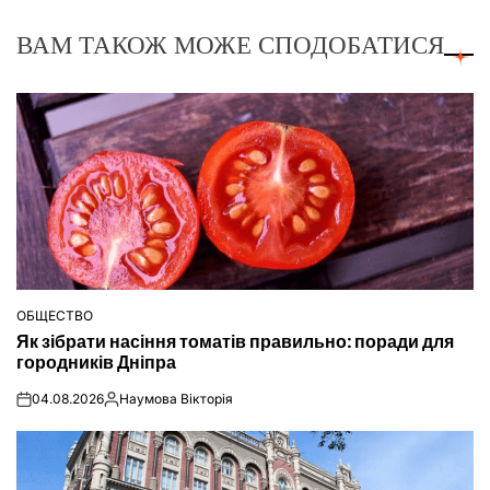
ВАМ ТАКОЖ МОЖЕ СПОДОБАТИСЯ
ОБЩЕСТВО
ОПУБЛІКУВАТИ
Як зібрати насіння томатів правильно: поради для
У
городників Дніпра
04.08.2026
Наумова Вікторія
on
Опубліковано