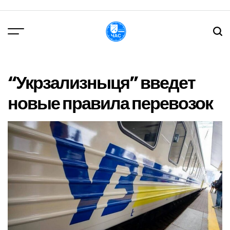
Перейти
до
вмісту
DPChas
“Укрзализныця” введет
новые правила перевозок