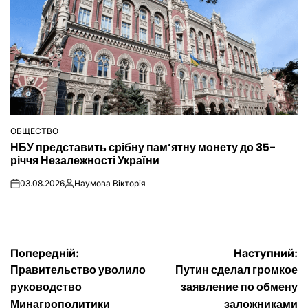
ОБЩЕСТВО
ОПУБЛІКУВАТИ
НБУ представить срібну пам’ятну монету до 35-
У
річчя Незалежності України
03.08.2026
Наумова Вікторія
on
Опубліковано
Навігація
Попередній:
Наступний:
Правительство уволило
Путин сделал громкое
записів
руководство
заявление по обмену
Минагрополитики
заложниками