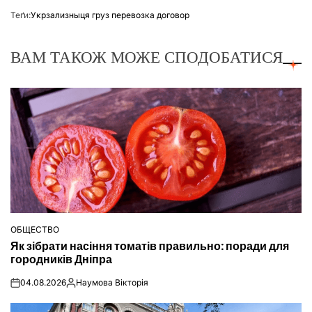
Теґи:
Укрзализныця груз перевозка договор
ВАМ ТАКОЖ МОЖЕ СПОДОБАТИСЯ
ОБЩЕСТВО
ОПУБЛІКУВАТИ
Як зібрати насіння томатів правильно: поради для
У
городників Дніпра
04.08.2026
Наумова Вікторія
on
Опубліковано