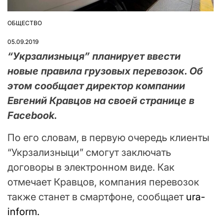
ОБЩЕСТВО
ОПУБЛІКУВАТИ
У
05.09.2019
“Укрзализныця” планирует ввести
новые правила грузовых перевозок. Об
этом сообщает директор компании
Евгений Кравцов на своей странице в
Facebook.
По его словам, в первую очередь клиенты
“Укрзализныци” смогут заключать
договоры в электронном виде. Как
отмечает Кравцов, компания перевозок
также станет в смартфоне, сообщает
ura-
inform.