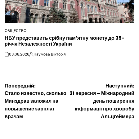
ОБЩЕСТВО
ОПУБЛІКУВАТИ
НБУ представить срібну пам’ятну монету до 35-
У
річчя Незалежності України
03.08.2026
Наумова Вікторія
on
Опубліковано
Навігація
Попередній:
Наступний:
Стало известно, сколько
21 вересня – Міжнародний
записів
Минздрав заложил на
день поширення
повышение зарплат
інформації про хворобу
врачам
Альцгеймера