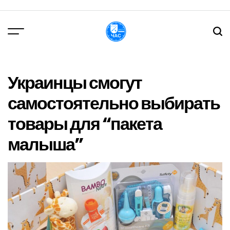
Перейти
до
вмісту
DPChas
Украинцы смогут
самостоятельно выбирать
товары для “пакета
малыша”