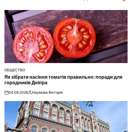
ОБЩЕСТВО
ОПУБЛІКУВАТИ
Як зібрати насіння томатів правильно: поради для
У
городників Дніпра
04.08.2026
Наумова Вікторія
on
Опубліковано