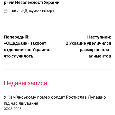
річчя Незалежності України
03.08.2026
Наумова Вікторія
on
Опубліковано
Навігація
Попередній:
Наступний:
«Ощадбанк» закроет
В Украине увеличился
записів
отделения по Украине:
размер выплат
что случилось
алиментов
Недавні записи
У Кам’янському помер солдат Ростислав Лупашко
під час лікування
07.08.2026