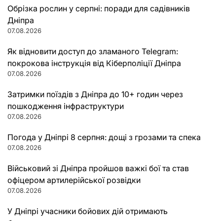
Обрізка рослин у серпні: поради для садівників
Дніпра
07.08.2026
Як відновити доступ до зламаного Telegram:
покрокова інструкція від Кіберполіції Дніпра
07.08.2026
Затримки поїздів з Дніпра до 10+ годин через
пошкодження інфраструктури
07.08.2026
Погода у Дніпрі 8 серпня: дощі з грозами та спека
07.08.2026
Військовий зі Дніпра пройшов важкі бої та став
офіцером артилерійської розвідки
07.08.2026
У Дніпрі учасники бойових дій отримають