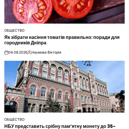
ОБЩЕСТВО
ОПУБЛІКУВАТИ
Як зібрати насіння томатів правильно: поради для
У
городників Дніпра
04.08.2026
Наумова Вікторія
on
Опубліковано
ОБЩЕСТВО
ОПУБЛІКУВАТИ
НБУ представить срібну пам’ятну монету до 35-
У