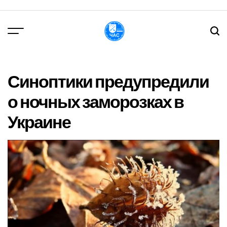
Перейти
до
вмісту
DPChas
Синоптики предупредили
о ночных заморозках в
Украине