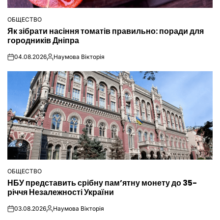
ОБЩЕСТВО
ОПУБЛІКУВАТИ
Як зібрати насіння томатів правильно: поради для
У
городників Дніпра
04.08.2026
Наумова Вікторія
on
Опубліковано
ОБЩЕСТВО
ОПУБЛІКУВАТИ
НБУ представить срібну пам’ятну монету до 35-
У
річчя Незалежності України
03.08.2026
Наумова Вікторія
on
Опубліковано