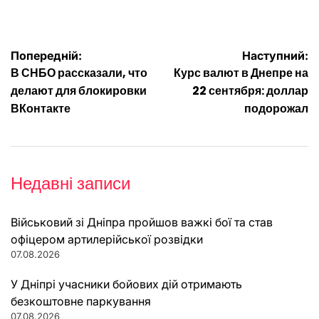
Навігація
Попередній:
Наступний:
В СНБО рассказали, что
Курс валют в Днепре на
записів
делают для блокировки
22 сентября: доллар
ВКонтакте
подорожал
Недавні записи
Військовий зі Дніпра пройшов важкі бої та став
офіцером артилерійської розвідки
07.08.2026
У Дніпрі учасники бойових дій отримають
безкоштовне паркування
07.08.2026