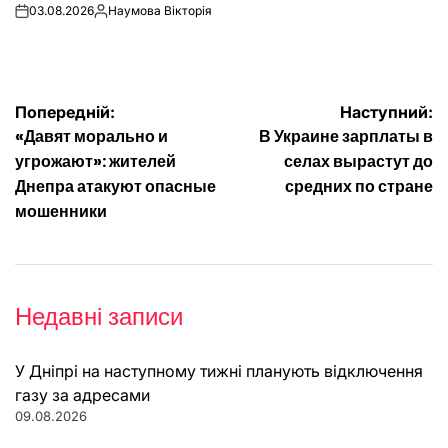
03.08.2026
Наумова Вікторія
on
Опубліковано
Навігація
Попередній:
Наступний:
«Давят морально и
В Украине зарплаты в
записів
угрожают»: жителей
селах вырастут до
Днепра атакуют опасные
средних по стране
мошенники
Недавні записи
У Дніпрі на наступному тижні планують відключення
газу за адресами
09.08.2026