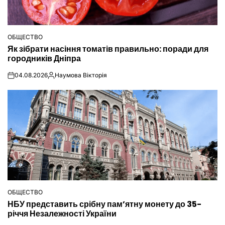
ОБЩЕСТВО
ОПУБЛІКУВАТИ
Як зібрати насіння томатів правильно: поради для
У
городників Дніпра
04.08.2026
Наумова Вікторія
on
Опубліковано
ОБЩЕСТВО
ОПУБЛІКУВАТИ
НБУ представить срібну пам’ятну монету до 35-
У
річчя Незалежності України