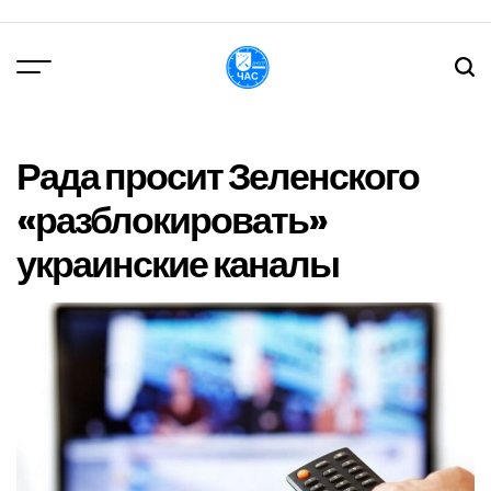
Перейти
до
вмісту
DPChas
Рада просит Зеленского
«разблокировать»
украинские каналы