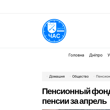
Перейти
до
вмісту
DPChas
Головна
Дніпро
У
Домашня
Общество
Пенсион
Пенсионный фонд
пенсии за апрель