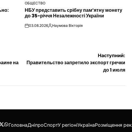
ОБЩЕСТВО
ОПУБЛІКУВАТИ
ьно:
НБУ представить срібну пам’ятну монету
У
до 35-річчя Незалежності України
03.08.2026
Наумова Вікторія
on
Опубліковано
Наступний:
раине на
Правительство запретило экспорт гречки
до 1 июля
Головна
Дніпро
Спорт
У регіоні
Україна
Розміщення ре
acebook
Twitter
WhatsApp