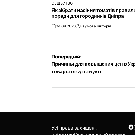
ОБЩЕСТВО
ОПУБЛІКУВАТИ
Як зібрати насіння томатів правил
У
поради для городників Дніпра
04.08.2026
Наумова Вікторія
on
Опубліковано
Навігація
Попередній:
Причины для повышения цен в Ук
записів
товары отсутствуют
Усі права захищені.
F