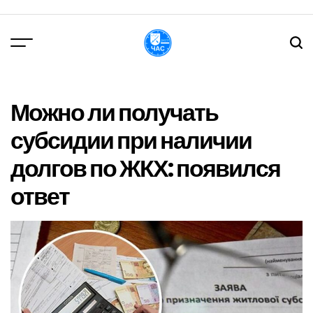
Перейти
до
вмісту
DPChas
Можно ли получать
субсидии при наличии
долгов по ЖКХ: появился
ответ