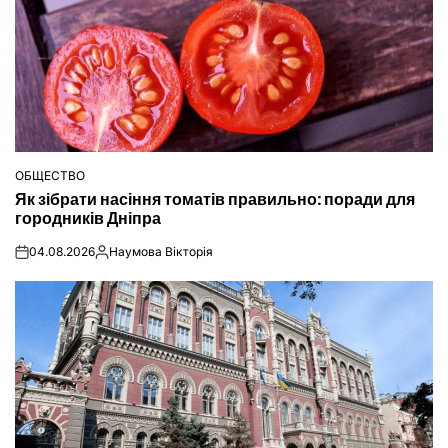
ОБЩЕСТВО
ОПУБЛІКУВАТИ
Як зібрати насіння томатів правильно: поради для
У
городників Дніпра
04.08.2026
Наумова Вікторія
on
Опубліковано