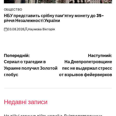
ОБЩЕСТВО
ОПУБЛІКУВАТИ
НБУ представить срібну пам’ятну монету до 35-
У
річчя Незалежності України
03.08.2026
Наумова Вікторія
on
Опубліковано
Навігація
Попередній:
Наступний:
Сериал о трагедии в
На Днепропетровщине
записів
Украине получил Золотой
пес не выдержал стресс
глобус
от взрывов фейерверков
Недавні записи