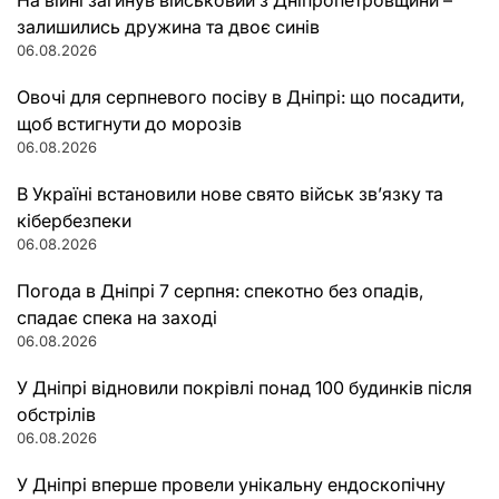
На війні загинув військовий з Дніпропетровщини –
залишились дружина та двоє синів
06.08.2026
Овочі для серпневого посіву в Дніпрі: що посадити,
щоб встигнути до морозів
06.08.2026
В Україні встановили нове свято військ зв’язку та
кібербезпеки
06.08.2026
Погода в Дніпрі 7 серпня: спекотно без опадів,
спадає спека на заході
06.08.2026
У Дніпрі відновили покрівлі понад 100 будинків після
обстрілів
06.08.2026
У Дніпрі вперше провели унікальну ендоскопічну