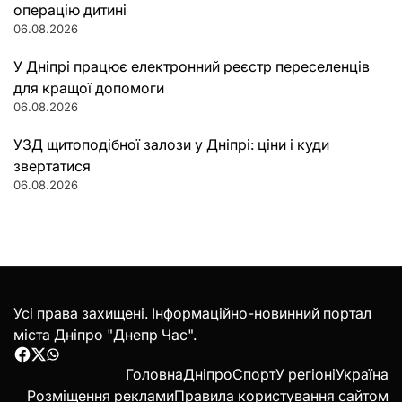
операцію дитині
06.08.2026
У Дніпрі працює електронний реєстр переселенців
для кращої допомоги
06.08.2026
УЗД щитоподібної залози у Дніпрі: ціни і куди
звертатися
06.08.2026
Усі права захищені. Інформаційно-новинний портал
міста Дніпро "Днепр Час".
Facebook
Twitter
WhatsApp
Головна
Дніпро
Спорт
У регіоні
Україна
Розміщення реклами
Правила користування сайтом