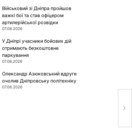
Військовий зі Дніпра пройшов
важкі бої та став офіцером
артилерійської розвідки
07.08.2026
У Дніпрі учасники бойових дій
отримають безкоштовне
паркування
07.08.2026
Олександр Азюковський вдруге
очолив Дніпровську політехніку
07.08.2026
В Д
жен