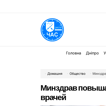
Перейти
до
вмісту
DPChas
Головна
Дніпро
У
Домашня
Общество
Минздра
Минздрав повыша
врачей