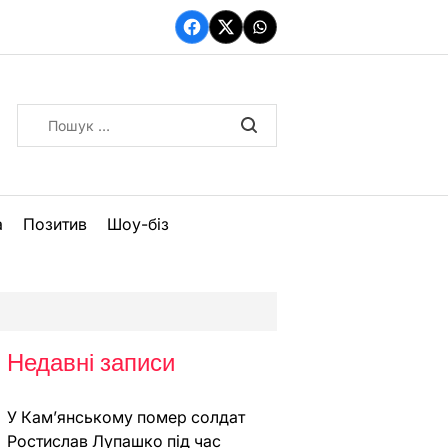
Facebook
Twitter
WhatsApp
Пошук:
а
Позитив
Шоу-біз
Недавні записи
У Кам’янському помер солдат
Ростислав Лупашко під час