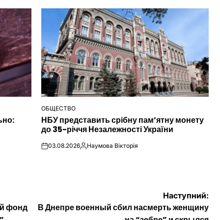
ОБЩЕСТВО
ОПУБЛІКУВАТИ
ьно:
НБУ представить срібну пам’ятну монету
У
до 35-річчя Незалежності України
03.08.2026
Наумова Вікторія
on
Опубліковано
Наступний:
ой фонд
В Днепре военный сбил насмерть женщину
”
на “зебре” и скрылся