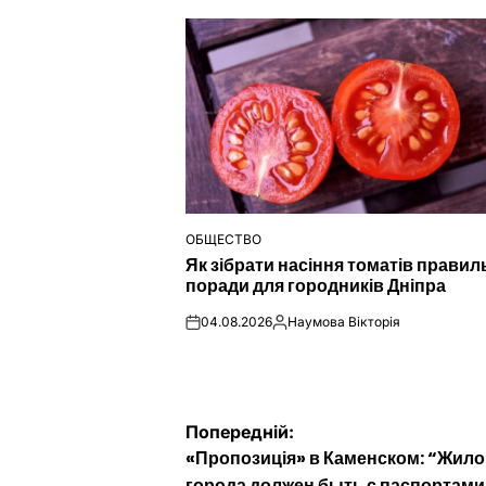
ОБЩЕСТВО
ОПУБЛІКУВАТИ
Як зібрати насіння томатів правил
У
поради для городників Дніпра
04.08.2026
Наумова Вікторія
on
Опубліковано
Навігація
Попередній:
«Пропозиція» в Каменском: “Жил
города должен быть с паспортами