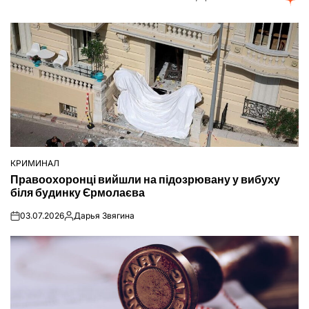
КРИМИНАЛ
ОПУБЛІКУВАТИ
Правоохоронці вийшли на підозрювану у вибуху
У
біля будинку Єрмолаєва
03.07.2026
Дарья Звягина
on
Опубліковано