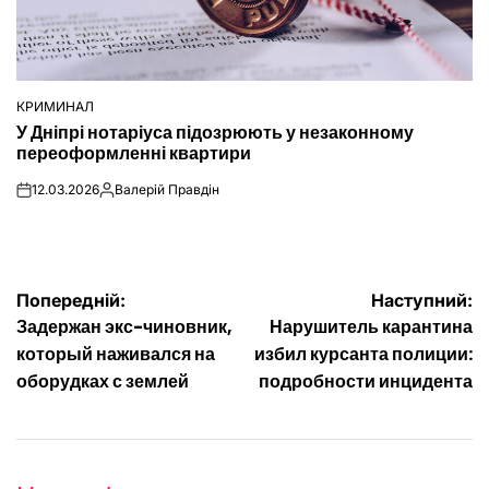
КРИМИНАЛ
ОПУБЛІКУВАТИ
У Дніпрі нотаріуса підозрюють у незаконному
У
переоформленні квартири
12.03.2026
Валерій Правдін
on
Опубліковано
Навігація
Попередній:
Наступний:
Задержан экс-чиновник,
Нарушитель карантина
записів
который наживался на
избил курсанта полиции:
оборудках с землей
подробности инцидента