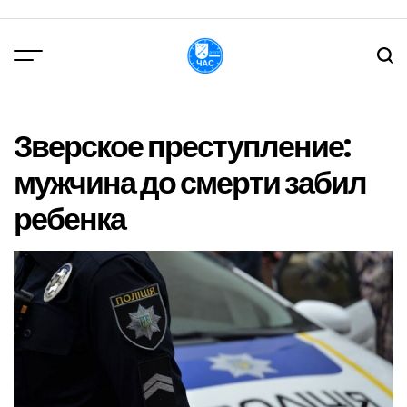
Перейти
до
вмісту
DPChas
Зверское преступление:
мужчина до смерти забил
ребенка