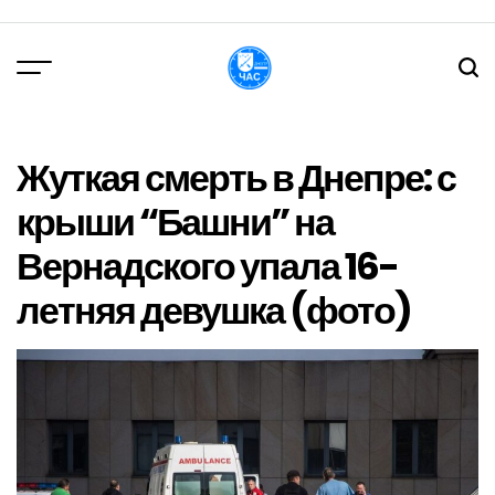
Перейти
до
вмісту
DPChas
Жуткая смерть в Днепре: с
крыши “Башни” на
Вернадского упала 16-
летняя девушка (фото)