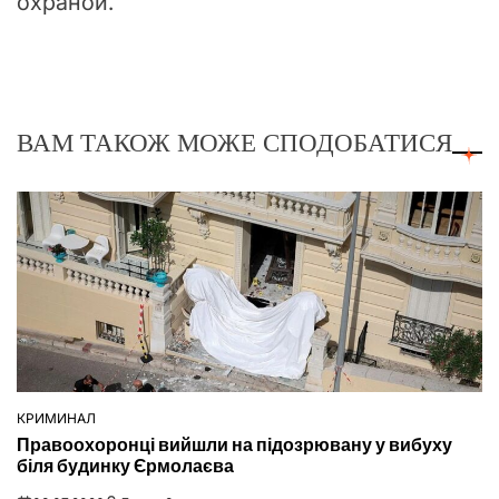
охраной.
ВАМ ТАКОЖ МОЖЕ СПОДОБАТИСЯ
КРИМИНАЛ
ОПУБЛІКУВАТИ
Правоохоронці вийшли на підозрювану у вибуху
У
біля будинку Єрмолаєва