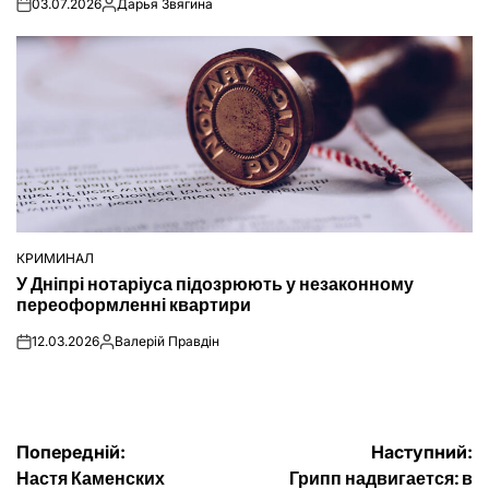
03.07.2026
Дарья Звягина
on
Опубліковано
КРИМИНАЛ
ОПУБЛІКУВАТИ
У Дніпрі нотаріуса підозрюють у незаконному
У
переоформленні квартири
12.03.2026
Валерій Правдін
on
Опубліковано
Навігація
Попередній:
Наступний:
Настя Каменских
Грипп надвигается: в