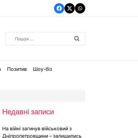
Facebook
Twitter
WhatsApp
Пошук:
а
Позитив
Шоу-біз
Недавні записи
На війні загинув військовий з
Дніпропетровщини – залишились