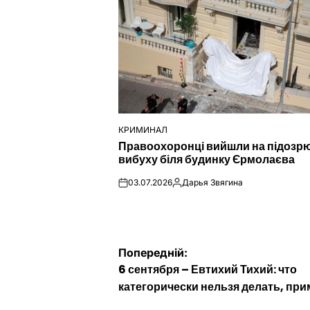
КРИМИНАЛ
ОПУБЛІКУВАТИ
Правоохоронці вийшли на підозр
У
вибуху біля будинку Єрмолаєва
03.07.2026
Дарья Звягина
on
Опубліковано
Навігація
Попередній:
6 сентября – Евтихий Тихий: что
записів
категорически нельзя делать, пр