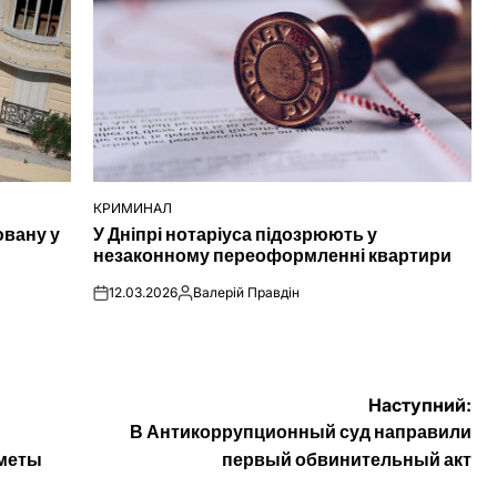
КРИМИНАЛ
ОПУБЛІКУВАТИ
ювану у
У Дніпрі нотаріуса підозрюють у
У
незаконному переоформленні квартири
12.03.2026
Валерій Правдін
on
Опубліковано
Наступний:
В Антикоррупционный суд направили
иметы
первый обвинительный акт