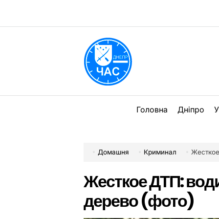
Перейти
до
вмісту
DPChas
Головна
Дніпро
У
Домашня
Криминал
Жесткое
Жесткое ДТП: води
дерево (фото)